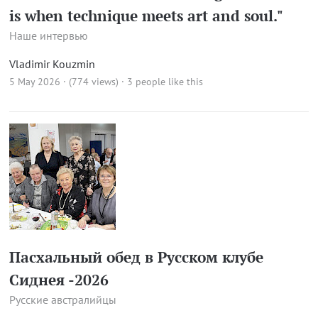
is when technique meets art and soul."
Наше интервью
Vladimir Kouzmin
5 May 2026 · (774 views)
· 3 people like this
Пасхальный обед в Русском клубе
Сиднея -2026
Русские австралийцы