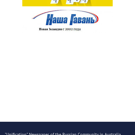
"Unification" Newspaper of the Russian Community in Australia.