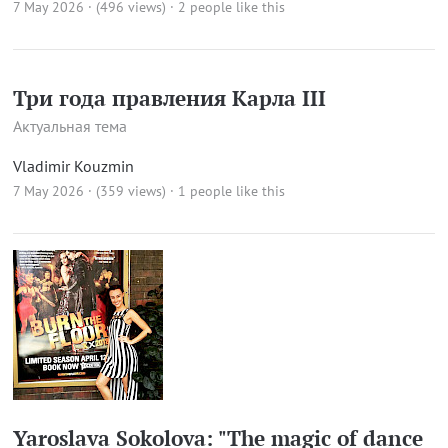
7 May 2026 · (496 views)
· 2 people like this
Три года правления Карла III
Актуальная тема
Vladimir Kouzmin
7 May 2026 · (359 views)
· 1 people like this
Yaroslava Sokolova: "The magic of dance