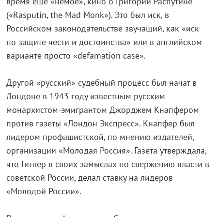
время ещё «немое», кино о Григории Распутине
(«Rasputin, the Mad Monk»). Это был иск, в
Российском законодательстве звучащий, как «иск
по защите чести и достоинства» или в английском
варианте просто «defamation case».
Другой «русский» судебный процесс был начат в
Лондоне в 1943 году известным русским
монархистом-эмигрантом Джорджем Кнапфером
против газеты «Лондон Экспресс». Кнапфер был
лидером профашистской, по мнению издателей,
организации «Молодая Россия». Газета утверждала,
что Гитлер в своих замыслах по свержению власти в
советской России, делал ставку на лидеров
«Молодой России».