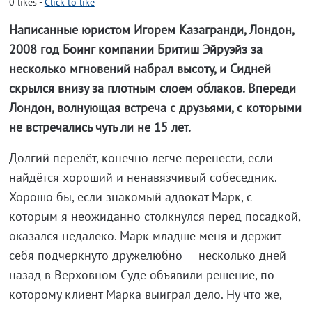
0
likes
-
Click to like
Написанные юристом Игорем Казагранди, Лондон,
2008 год Боинг компании Бритиш Эйруэйз за
несколько мгновений набрал высоту, и Сидней
скрылся внизу за плотным слоем облаков. Впереди
Лондон, волнующая встреча с друзьями, с которыми
не встречались чуть ли не 15 лет.
Долгий перелёт, конечно легче перенести, если
найдётся хороший и ненавязчивый собеседник.
Хорошо бы, если знакомый адвокат Марк, с
которым я неожиданно столкнулся перед посадкой,
оказался недалеко. Марк младше меня и держит
себя подчеркнуто дружелюбно — несколько дней
назад в Верховном Суде объявили решение, по
которому клиент Марка выиграл дело. Ну что же,