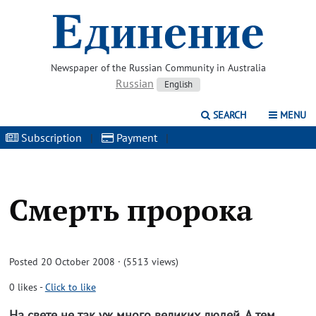
Newspaper of the Russian Community in Australia
Russian
English
SEARCH
MENU
Subscription
|
Payment
|
Смерть пророка
Posted 20 October 2008 · (5513 views)
0
likes
-
Click to like
На свете не так уж много великих людей. А тем