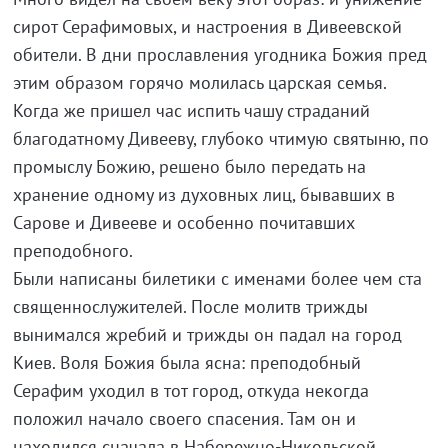
сирот Серафимовых, и настроения в Дивеевской
обители. В дни прославления угодника Божия пред
этим образом горячо молилась царская семья.
Когда же пришел час испить чашу страданий
благодатному Дивееву, глубоко чтимую святыню, по
промыслу Божию, решено было передать на
хранение одному из духовных лиц, бывавших в
Сарове и Дивееве и особенно почитавших
преподобного.
Были написаны билетики с именами более чем ста
священнослужителей. После молитв трижды
вынимался жребий и трижды он падал на город
Киев. Воля Божия была ясна: преподобный
Серафим уходил в тот город, откуда некогда
положил начало своего спасения. Там он и
находился сначала в Набережно-Никольской