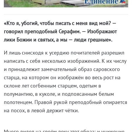
«Кто я, убогий, чтобы писать с меня вид мой? —
говорил преподобный Серафим. — Изображают
лики Божии и святых, а мы — люди грешные».
И лишь снисходя к усердию почитателей разрешил
написать с себя несколько изображений. К их числу
и принадлежит замечательный образ саровского
старца, на котором он изображён во весь рост на
склоне лет согбенным старцем, одетым в
полумантию, в куколе, и подпоясанным белым
полотенцем. Правой рукой преподобный опирается
на посох, в левой держит чётки.
Много видел на своём веку этот образ: и унижение