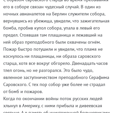
его в соборе связан чудесный случай. В один из
ночных авианалетов на Берлин служители собора,
вернувшись из убежища, увидели, что зажигательная
бомба, пробив купол собора, упала в левый его
предел. Стоявшая там плащаница и лежавший на
ней образ преподобного были охвачены огнём.
Пожар быстро потушили и увидели, что пламя не
коснулось ни плащаницы, ни образа саровского
старца, хотя все вокруг обгорело. Двенадцать часов
тлел огонь, но не разгорался. Это было чудо,
явленное заступничеством преподобного Серафима
Саровского. С тех пор собор уже более не страдал
от бомб и пожаров.
Когда по окончании войны поток русских людей
хлынул в Америку, с ними прибыла и дивеевская
святыня. А в память об уничтоженной большевиками