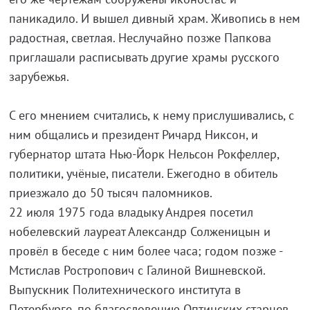
паникадило. И вышел дивный храм. Живопись в нем
радостная, светлая. Неслучайно позже Папкова
приглашали расписывать другие храмы русского
зарубежья.
С его мнением считались, к нему прислушивались, с
ним общались и президент Ричард Никсон, и
губернатор штата Нью-Йорк Нельсон Рокфеллер,
политики, учёные, писатели. Ежегодно в обитель
приезжало до 50 тысяч паломников.
22 июля 1975 года владыку Андрея посетил
нобелевский лауреат Александр Солженицын и
провёл в беседе с ним более часа; годом позже -
Мстислав Ростропович с Галиной Вишневской.
Выпускник Политехнического института в
Петербурге, по благословению Оптинских старцев