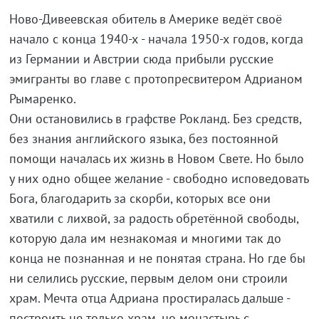
Ново-Дивеевская обитель в Америке ведёт своё
начало с конца 1940-х - начала 1950-х годов, когда
из Германии и Австрии сюда прибыли русские
эмигранты во главе с протопресвитером Адрианом
Рымаренко.
Они остановились в графстве Рокланд. Без средств,
без знания английского языка, без постоянной
помощи началась их жизнь в Новом Свете. Но было
у них одно общее желание - свободно исповедовать
Бога, благодарить за скорби, которых все они
хватили с лихвой, за радость обретённой свободы,
которую дала им незнакомая и многими так до
конца не познанная и не понятая страна. Но где бы
ни селились русские, первым делом они строили
храм. Мечта отца Адриана простиралась дальше -
построить не только храм, но монастырь с