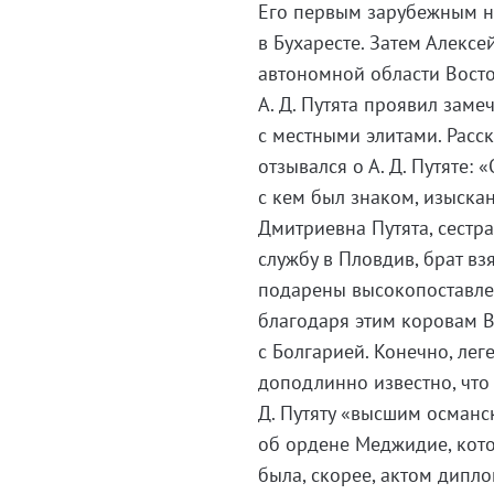
Его первым зарубежным на
в Бухаресте. Затем Алекс
автономной области Восто
А. Д. Путята проявил зам
с местными элитами. Расск
отзывался о А. Д. Путяте:
с кем был знаком, изыска
Дмитриевна Путята, сестр
службу в Пловдив, брат вз
подарены высокопоставлен
благодаря этим коровам В
с Болгарией. Конечно, лег
доподлинно известно, что 
Д. Путяту «высшим османс
об ордене Меджидие, кот
была, скорее, актом дипл