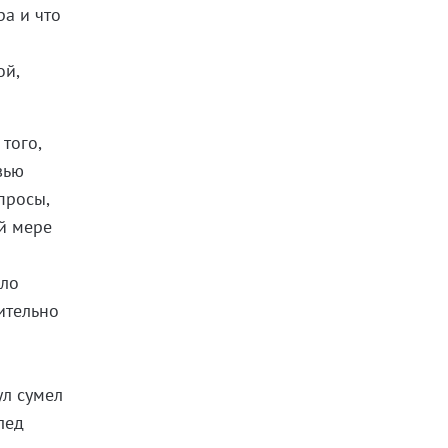
ра и что
ой,
того,
вью
просы,
ой мере
ило
ительно
ул сумел
лед