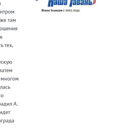
и
ентром
Уже там
ношения
ак
ь тех,
ескую
 затем
о многом
лась
ко
радил А.
идет
аграда