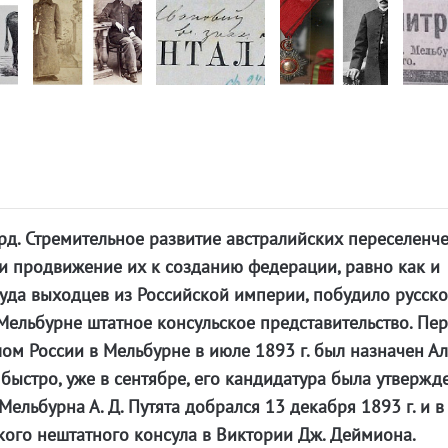
рд. Стремительное развитие австралийских переселенч
и продвижение их к созданию федерации, равно как и
уда выходцев из Российской империи, побудило русск
 Мельбурне штатное консульское представительство. Пе
м России в Мельбурне в июле 1893 г. был назначен А
 быстро, уже в сентябре, его кандидатура была утвержд
ельбурна А. Д. Путята добрался 13 декабря 1893 г. и в
ского нештатного консула в Виктории Дж. Деймиона.