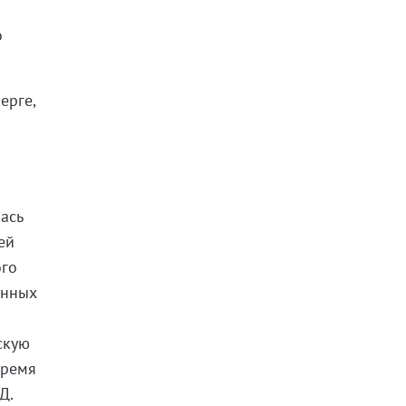
о
ерге,
лась
ей
ого
енных
скую
время
Д.