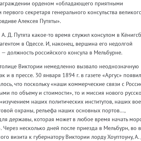
 награждении орденом «обладающего приятными
 первого секретаря генерального консульства великог
овдиве Алексея Путяты».
. Д. Путята какое-то время служил консулом в Кёнигсб
агентом в Одессе. И, наконец, вершина его недолгой
— должность российского консула в Мельбурне.
 столице Виктории немедленно вызвало неоднозначную
к и в прессе. 30 января 1894 г. в газете «Аргус» появи
алось, что поскольку «наши коммерческие связи с Росси
ыми по объему и стоимости», то и миссия нового русск
 с «изучением наших политических институтов, наших во
говой охраны, рельефа наших основных портов…,
для державы, которая может в любое время начать мор
. Через несколько дней после приезда в Мельбурн, во 
го визита к губернатору Виктории лорду Хоуптоуну, А. 