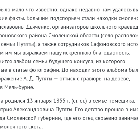
ыло мало что известно, однако недавно нам удалось в
кие факты. Большим подспорьем стали находки смолен
иславовны Дьяченко, организаторов школьного краеве
фоновского района Смоленской области (село располо
емьи Путяты), а также сотрудников Сафоновского ист
сем им мы выражаем нашу искреннюю благодарность.
ится альбом семьи будущего консула, из которого
е в статье фотографии. До находки этого альбома бы
ражение А. Д. Путяты — оттиск с гравюры на дереве,
 в Мель-бурне.
 родился 13 января 1855 г. (ст. ст.) в семье помещика,
трия Александровича Путяты. Его детство прошло в им
да Смоленской губернии, где его отец серьезно занима
молочного скота.