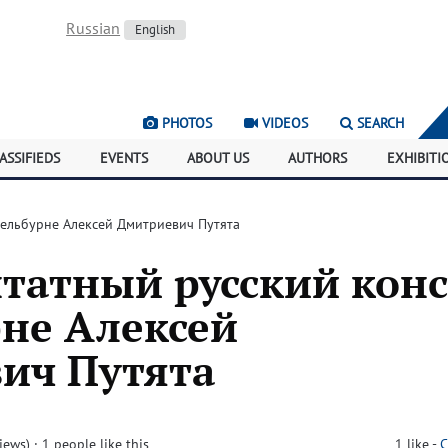
Russian
English
PHOTOS
VIDEOS
SEARCH
ASSIFIEDS
EVENTS
ABOUT US
AUTHORS
EXHIBITI
Мельбурне Алексей Дмитриевич Путята
татный русский конс
рне Алексей
ич Путята
iews)
· 1 people like this
1
like
-
C