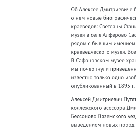
Об Алексее Дмитриевиче б
о нем новые биографичес
краеведов: Светланы Стан
музея в селе Алферово Са
рядом с бывшим имением с
краеведческого музея. В
В Сафоновском музее хран
мы почерпнули приведенны
известно только одно изоб
опубликованный в 1895 г.
Алексей Дмитриевич Путята
коллежского асессора Дми
Бессоново Вяземского уез
выведением новых пород 