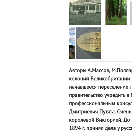
Авторы А.Массов, М.Полла
колоний Великобритании 
начавшееся переселение т
правительство учредить в
профессиональным консуло
Дмитриевич Путята. Очень
королевой Викторией. До М
1894 г. принял дела у рус