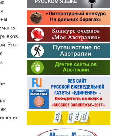
ью
ая
ены
нимался
трывков
й. Этот
ою
их
ном
нал
шем
прошение