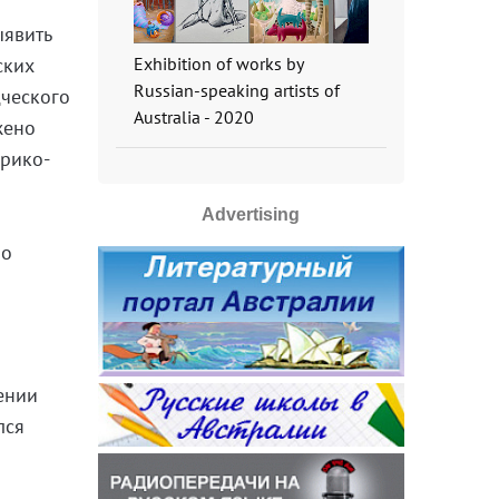
ыявить
Exhibition of works by
ских
Russian-speaking artists of
дческого
Australia - 2020
жено
орико-
Advertising
ло
ении
лся