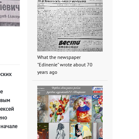
What the newspaper
"Edinenie" wrote about 70
years ago
еских
ое
рвым
лексей
ено
 начале