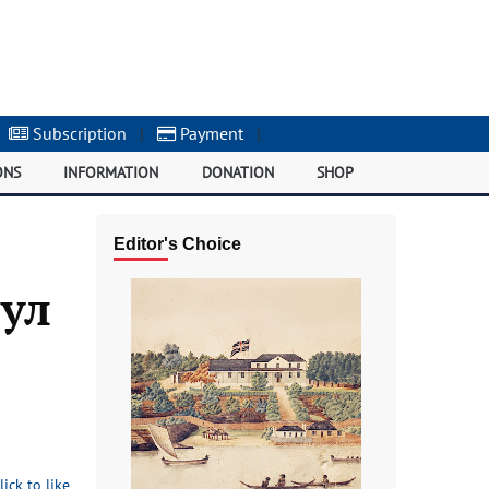
Subscription
|
Payment
|
ONS
INFORMATION
DONATION
SHOP
Editor's Choice
ул
lick to like