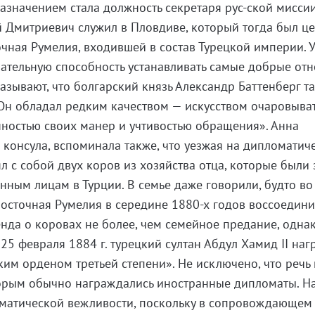
значением стала должность секретаря рус-ской мисси
ей Дмитриевич служил в Пловдиве, который тогда был ц
чная Румелия, входившей в состав Турецкой империи. 
ечательную способность устанавливать самые добрые от
азывают, что болгарский князь Александр Баттенберг т
 «Он обладал редким качеством — искусством очаровыват
нностью своих манер и учтивостью обращения». Анна
а консула, вспоминала также, что уезжая на дипломатич
ял с собой двух коров из хозяйства отца, которые были
ным лицам в Турции. В семье даже говорили, будто в
осточная Румелия в середине 1880-х годов воссоедини
енда о коровах не более, чем семейное предание, одна
25 февраля 1884 г. турецкий султан Абдул Хамид II наг
ким орденом третьей степени». Не исключено, что речь 
орым обычно награждались иностранные дипломаты. Н
оматической вежливости, поскольку в сопровождающем