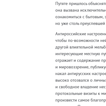
Путяте пришлось объяснять
она вызвана исключитель
ознакомиться с бытовым,
но уже столь преуспевшей
Антироссийские настроения
чтобы по-возможности ней
другой влиятельной мельбу
интересующие местную пуб
отражает и содержание пр
и мировоззрение, публику
накал антирусских настро
высоко отозвался о личных
и свободное владение не
протокольные визиты к ми
произвести самое благопр