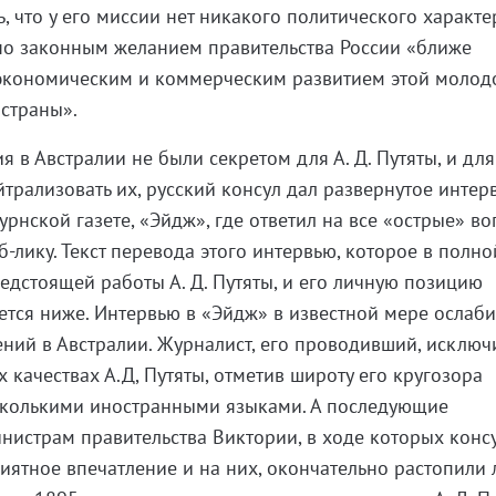
, что у его миссии нет никакого политического характе
но законным желанием правительства России «ближе
 экономическим и коммерческим развитием этой молод
 страны».
 в Австралии не были секретом для А. Д. Путяты, и для 
трализовать их, русский консул дал развернутое интер
рнской газете, «Эйдж», где ответил на все «острые» во
-лику. Текст перевода этого интервью, которое в полн
едстоящей работы А. Д. Путяты, и его личную позицию
ется ниже. Интервью в «Эйдж» в известной мере ослаб
ений в Австралии. Журналист, его проводивший, исключ
 качествах А.Д, Путяты, отметив широту его кругозора
сколькими иностранными языками. А последующие
нистрам правительства Виктории, в ходе которых конс
иятное впечатление и на них, окончательно растопили 