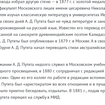
ода избрал другую стезю — в 1877 г. с золотой медал
факультет Московского лицея имени цесаревича Никол
атем изучал классическую литературу в университетах И
ца своих дней А. Д. Путята был не чужд литературе и за
роизведений на русский язык. Известен его перевод о
анной на санскрите древнеиндийским поэтом Калидасо
 Д. Путяты был опубликован в 1879 г. в Москве. А в св
урне А. Д. Путята начал переводить стихи австралийск
мании А. Д. Путята недолго служил в Московском учеб
дного просвещения, в 1880 г. сотрудничал с редакцией
сия». Один из его коллег по работе в редакции вспоми
Д. Путята был «аристократом во всех отношения и в луч
было приятно беседовать, отдыхать». В 1881 г., подав 
Путята перешел на службу в МИД.