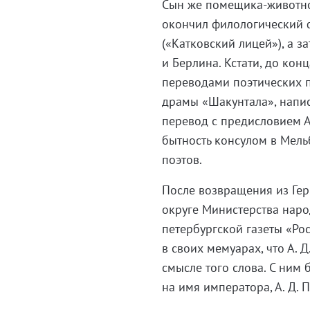
Сын же помещика-животнов
окончил филологический 
(«Катковский лицей»), а з
и Берлина. Кстати, до кон
переводами поэтических п
драмы «Шакунтала», напис
перевод с предисловием А.
бытность консулом в Мельб
поэтов.
После возвращения из Гер
округе Министерства наро
петербургской газеты «Рос
в своих мемуарах, что А. 
смысле того слова. С ним 
на имя императора, А. Д. 