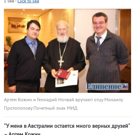
1
like
-
Click to like
Артем Кожин и Геннадий Ночвай вручают отцу Михаилу
Протопопову Почетный знак МИД
"У меня в Австралии остается много верных друзей"
– Артем Кожин.