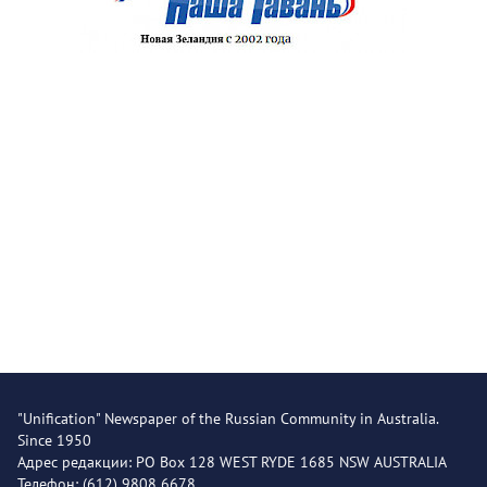
"Unification" Newspaper of the Russian Community in Australia.
Since 1950
Адрес редакции: PO Box 128 WEST RYDE 1685 NSW AUSTRALIA
Телефон: (612) 9808 6678