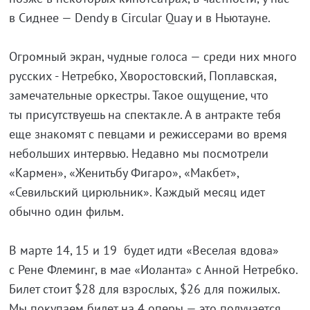
в Сиднее — Dendy в Circular Quay и в Ньютауне.
Огромный экран, чудные голоса — среди них много
русских - Нетребко, Хворостовский, Поплавская,
замечательные оркестры. Такое ощущение, что
ты присутствуешь на спектакле. А в антракте тебя
еще знакомят с певцами и режиссерами во время
небольших интервью. Недавно мы посмотрели
«Кармен», «Женитьбу Фигаро», «Макбет»,
«Севильский цирюльник». Каждый месяц идет
обычно один фильм.
В марте 14, 15 и 19 будет идти «Веселая вдова»
с Рене Флеминг, в мае «Иоланта» с Анной Нетребко.
Билет стоит $28 для взрослых, $26 для пожилых.
Мы покупаем билет на 4 оперы — это получается