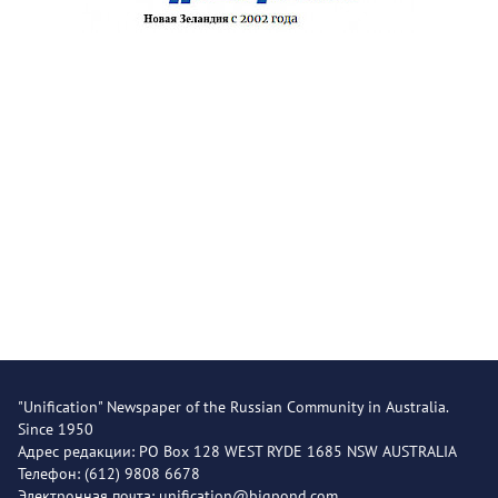
"Unification" Newspaper of the Russian Community in Australia.
Since 1950
Адрес редакции: PO Box 128 WEST RYDE 1685 NSW AUSTRALIA
Телефон: (612) 9808 6678
Электронная почта: unification@bigpond.com