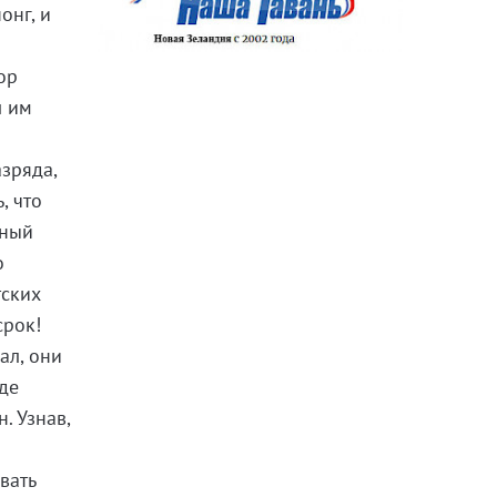
онг, и
ор
л им
азряда,
, что
тный
о
тских
срок!
ал, они
жде
. Узнав,
вать