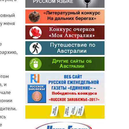
рковный
 у меня
е
ерархию,
этом
, и
ачале
емонии
дители.
ись
е