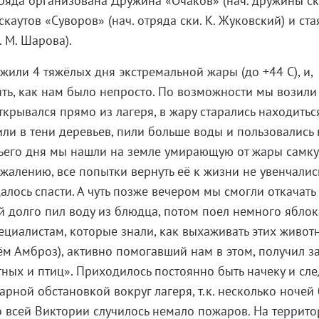
ряда организована Дружина «Очаков» (нач. дружины ск
скаутов «Суворов» (нач. отряда ски. К. Жуковский) и ста
. М. Шарова).
жили 4 тяжёлых дня экстремальной жары (до +44 C), и,
ять, как нам было непросто. По возможности мы возили
ткрывался прямо из лагеря, в жару старались находитьс
ли в тени деревьев, пили больше воды и пользовались
тьего дня мы нашли на земле умирающую от жары самку
ожалению, все попытки вернуть её к жизни не увенчалис
алось спасти. А чуть позже вечером мы смогли откачать
й долго пил воду из блюдца, потом поел немного яблока
ециалистам, которые знали, как выхаживать этих живот
м Амброз), активно помогавший нам в этом, получил за
ных и птиц». Приходилось постоянно быть начеку и сле
арной обстановкой вокруг лагеря, т.к. несколько ночей
по всей Виктории случилось немало пожаров. На террит