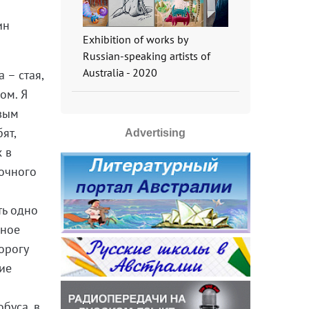
ин
Exhibition of works by
Russian-speaking artists of
Australia - 2020
 – стая,
ом. Я
рвым
ят,
Advertising
х в
ночного
ть одно
нное
орогу
ие
буса, в