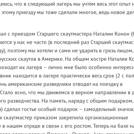
деюсь, что в следующий лагерь мы учтём весь этот опыт 
 этому приезду мы тоже сделали многое, ведь новое де
пал с приездом Старшего скаутмастера Наталии Конон (
аются у нас не часто (в последний раз Старший скаутмас
у), поэтому мы хотели и сами не ударить в грязь лицом,
русских скаутов в Америке. На общем костре Наталия К
проходят их лагеря – лично мне было особенно интерес
овник находится в лагере практически весь срок (2 с п
день американские разведчики отводят на поездку в
Стало ясно, что мы движемся в верном направлении в 
го разведчества. На память, наряду с общим подарком,
а) сделал гостье особый подарок – самодельный значок
я скаутмастер приказом закрепила организационные
в нашем отряде в связи с его ростом. Теперь на базе 