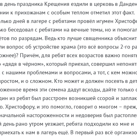
в день праздника Крещения ездили в церковь в Данден
нии к прихожанам с особым теплом отметил этот факт.
олько дней в лагере с ребятами провёл игумен Христоф
ько беседовал с ребятами на вечные темы, но и помога
чётов по разрядам. Ведь кто лучше священника объяснит
и вопрос об устройстве храма (это всё вопросы 2-го р
ожнее)? Причём, для ребят всех возрастов важно понять
о «дядя в чёрном», который приехал, совершил непоня
с с нашими проблемами и вопросами, а тот, с кем можн
ростом, и о сложном. Кто может и должен посеять в де
оженное время эти семена дадут всходы, дайте только 
один из ребят был расстроен возникшей ссорой и заплак
о. Христофору, и это помогло, говорит о многом – пре
оначальной настороженности и недоверия был растоплен
й день рано утром уезжает, ребята подходили ко мне и
риехать к нам в лагерь ещё. В первый раз всё организо