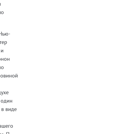
и
ло
Нью-
тер
 и
онон
но
оловиной
духе
 один
 в виде
нашего