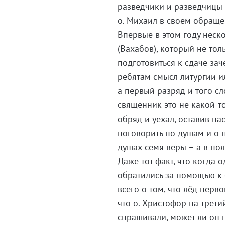
разведчики и разведчицы 
о. Михаил в своём обраще
Впервые в этом году неск
(Вахабов), который не тол
подготовиться к сдаче за
ребятам смысл литургии ил
а первый разряд и того сл
священник это не какой-т
обряд и уехал, оставив на
поговорить по душам и о п
душах семя веры – а в пол
Даже тот факт, что когда 
обратились за помощью к 
всего о том, что лёд перв
что о. Христофор на трети
спрашивали, может ли он п