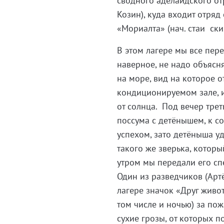
сводного аделаидского от
Козин), куда входит отряд 
«Мориалта» (нач. стаи ски
В этом лагере мы все пере
наверное, не надо объясн
на море, вид на которое о
кондиционируемом зале, и
от солнца. Под вечер тре
поссума с детёнышем, к с
успехом, зато детёныша уд
такого же зверька, которы
утром мы передали его сп
Один из разведчиков (Артё
лагере значок «Друг живот
том числе и ночью) за пож
сухие грозы, от которых 