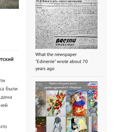
What the newspaper
утский
"Edinenie" wrote about 70
years ago
яти
ока были
ждена
 ней
что