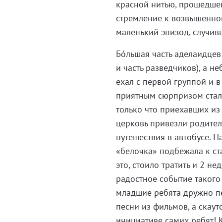
красной нитью, прошедшей 
стремление к возвышенном
маленький эпизод, случив
Бóльшая часть аделаидцев 
и часть разведчиков), а н
ехал с первой группой и в
приятным сюрпризом стало
только что приехавших из
церковь привезли родители
путешествия в автобусе. Н
«белочка» подбежала к ст
это, стоило тратить и 2 не
радостное событие такого
младшие ребята дружно пе
песни из фильмов, а скаут
инициативе самих ребят! К