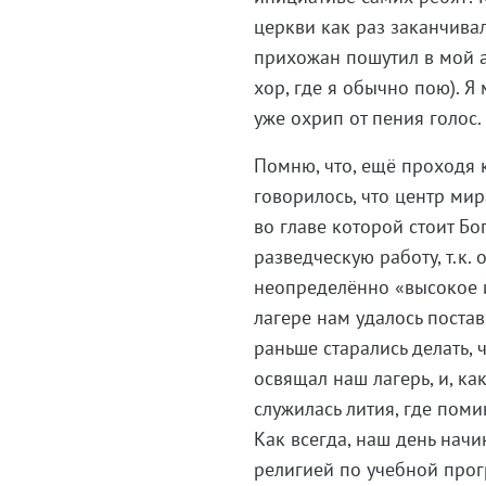
церкви как раз заканчива
прихожан пошутил в мой ад
хор, где я обычно пою). Я 
уже охрип от пения голос.
Помню, что, ещё проходя 
говорилось, что центр ми
во главе которой стоит Бо
разведческую работу, т.к.
неопределённо «высокое и
лагере нам удалось поста
раньше старались делать, 
освящал наш лагерь, и, к
служилась лития, где пом
Как всегда, наш день нач
религией по учебной прог