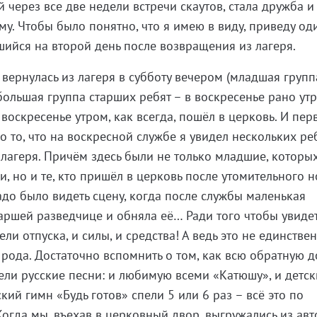
через все две недели встречи скаутов, стала дружба и
у. Чтобы было понятно, что я имею в виду, приведу од
шийся на второй день после возвращения из лагеря.
вернулась из лагеря в субботу вечером (младшая группа
ебольшая группа старших ребят – в воскресенье рано утр
 воскресенье утром, как всегда, пошёл в церковь. И пе
 то, что на воскресной службе я увидел нескольких реб
 лагеря. Причём здесь были не только младшие, которы
, но и те, кто пришёл в церковь после утомительного 
адо было видеть сцену, когда после службы маленькая
аршей разведчице и обняла её… Ради того чтобы увиде
дели отпуска, и силы, и средства! А ведь это не единстве
 родa. Достаточно вспомнить о том, как всю обратную д
ли русские песни: и любимую всеми «Катюшу», и детск
ский гимн «Будь готов» спели 5 или 6 раз – всё это по
огда мы, въехав в церковный двор, выгружались из авто