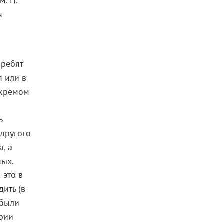
м. П.
я
 ребят
я или в
 кремом
ь
 другого
, а
ных.
 это в
дить (в
 были
ории