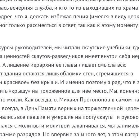
лась вечерняя служба, и кто-то из выходивших из храма
рес, что я, дескать, избежал пения (имелся в виду це
мог только рассмеяться в ответ, так как к этому моменту
курсы руководителей, мы читали скаутские учебники, гд
ра ценностей скаутов-разведчиков имеет внутри себя и
г. А лишение иерархии её главы лишает смысла всю
 от здания остаются лишь обломки стен, стремящиеся в
 красивое» без крыши. И именно поэтому я рад, что в 
вить «крышу» на положенное для неё место. Мы, конечно
что могли. Как всегда, о. Михаил Протопопов в самом н
ак всегда, в День Памяти верных на торжественной цер
инались все павшие и умершие на посту скауты и руково
инался с молитвы и молитвой заканчивался, мы занимал
рамме разрядов. Но впервые за много лет, в этом лагер