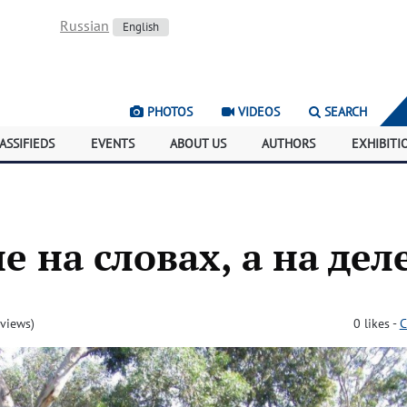
Russian
English
PHOTOS
VIDEOS
SEARCH
ASSIFIEDS
EVENTS
ABOUT US
AUTHORS
EXHIBITI
е на словах, а на дел
views)
0
likes
-
C