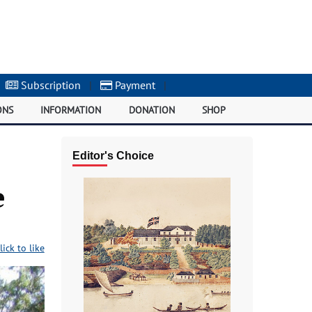
Subscription
|
Payment
|
ONS
INFORMATION
DONATION
SHOP
Editor's Choice
е
lick to like