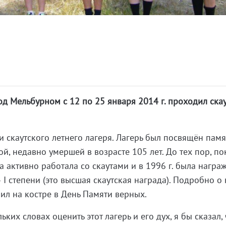
од Мельбурном с 12 по 25 января 2014 г. проходил ска
.
и скаутского летнего лагеря. Лагерь был посвящён пам
й, недавно умершей в возрасте 105 лет. До тех пор, п
 активно работала со скаутами и в 1996 г. была награ
I степени (это высшая скаутская награда). Подробно о
аил на костре в День Памяти верных.
ких словах оценить этот лагерь и его дух, я бы сказал, 