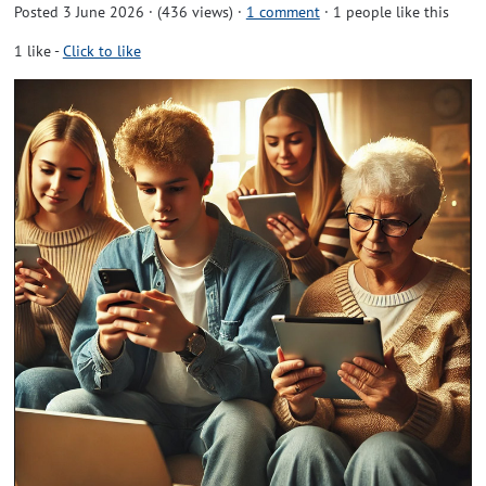
Posted 3 June 2026 · (436 views)
·
1 comment
· 1 people like this
1
like
-
Click to like