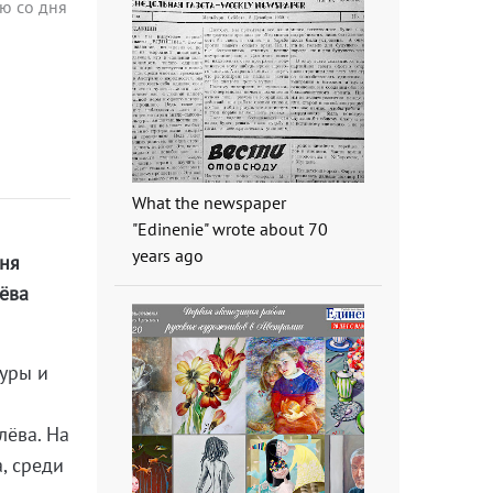
ю со дня
What the newspaper
"Edinenie" wrote about 70
years ago
дня
ёва
туры и
лёва. На
, среди