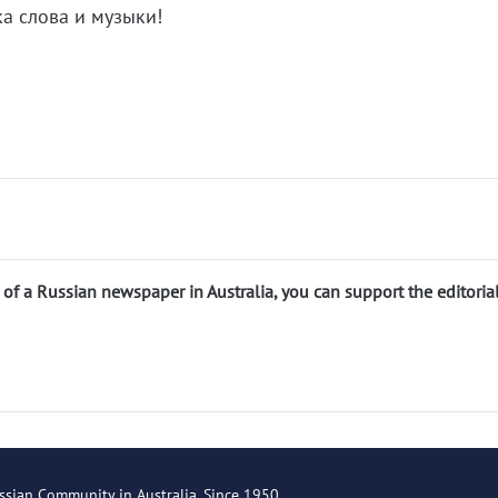
ка слова и музыки!
n of a Russian newspaper in Australia, you can support the editoria
ssian Community in Australia. Since 1950