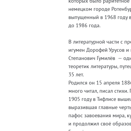
которых было раритетное 
немецком городе Ротенбур
выпущенный в 1968 году в
до 1986 года.
В литературной части с п
игумен Дорофей Урусов и 
Степанович Гумилёв — оди
теоретик литературы, пут
35 лет.
Родился он 15 апреля 1886
много читал, писал стихи.
1905 году в Тифлисе выше
выразившая главные черты
пафос завоевания мира, к
и продолжил своё образо