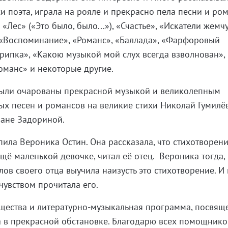
и поэта, играла на рояле и прекрасно пела песни и ро
Лес» («Это было, было...»), «Счастье», «Искатели жемчу
 «Воспоминание», «Романс», «Баллада», «Фарфоровый
рипка», «Какою музыкой мой слух всегда взволнован»,
манс» и некоторые другие.
ыли очарованы прекрасной музыкой и великолепным
х песен и романсов на великие стихи Николай Гумилёв
лане Задориной.
ила Вероника Остин. Она рассказала, что стихотворен
щё маленькой девочке, читал её отец. Вероника тогда,
слов своего отца выучила наизусть это стихотворение. И
чувством прочитала его.
бщества и литературно-музыкальная программа, посвящ
 в прекрасной обстановке. Благодарю всех помощнико