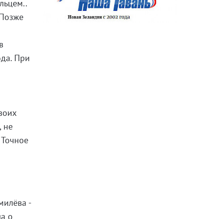
льцем..
 Позже
в
ода. При
воих
, не
 Точное
а
милёва -
ла о