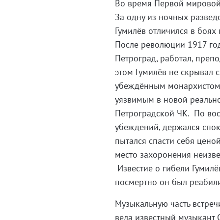
Во время Первой мировой
За одну из ночных развед
Гумилёв отличился в боях
После революции 1917 год
Петроград, работал, препо
этом Гумилёв не скрывал 
убеждённым монархистом. 
уязвимым в новой реально
Петроградской ЧК. По во
убеждений, держался спок
пытался спасти себя цено
место захоронения неизве
Известие о гибели Гумилё
посмертно он был реабил
Музыкальную часть встречи
вела известный музыкант 