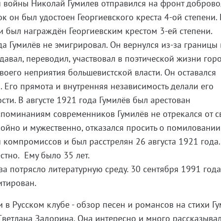
 войны Николай Гумилев отправился на фронт доброво
ок он был удостоен Георгиевского креста 4-ой степени.
 и был награждён Георгиевским крестом 3-ей степени.
а Гумилёв не эмигрировал. Он вернулся из-за границы 
давал, переводил, участвовал в поэтической жизни гор
своего неприятия большевистской власти. Он оставался
Его прямота и внутренняя независимость делали его
сти. В августе 1921 года Гумилёв был арестован
споминаниям современников Гумилёв не отрекался от с
ойно и мужественно, отказался просить о помиловании
й компромиссов и был расстрелян 26 августа 1921 года.
стно. Ему было 35 лет.
ва потрясло литературную среду. 30 сентября 1991 год
итирован.
 в Русском клубе - обзор песен и романсов на стихи Гу
Светлана Задорина. Она интересно и много рассказыва