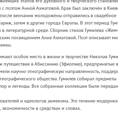
ажнейших этапов его духовного и творческого становле
я с поэтом Анной Ахматовой, брак был заключён в Киеве
 после венчания молодожёны отправились в свадебное
ариж, затем в другие города Европы. В этот период Гу
 в литературной среде. Сборник стихов Гумилева «Жем
рским посвящением Анне Ахматовой. Поэт описывает м
ремен.
имают особое место в жизни и творчестве Николая Гуми
и путешествия в Абиссинию (Эфиопию), предпринятые в
имели научно-этнографическую направленность, поддер
географического общества. Гумилёв собирал предметы 
лор и легенды. Все собранные коллекции были переда
нователей и идеологов акмеизма. Это течение модерниз
, экономичности в средствах и словах.