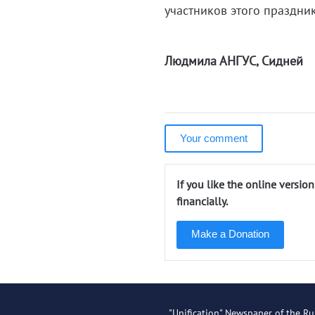
участников этого праздни
Людмила АНГУС, Сидней
Your comment
If you like the online versio
financially.
Make a Donation
"Unification" Newspaper of the Ru