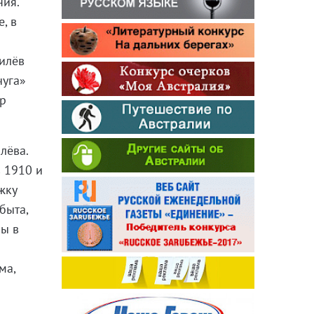
ния.
, в
милёв
чуга»
ир
лёва.
 1910 и
жку
быта,
ны в
ма,