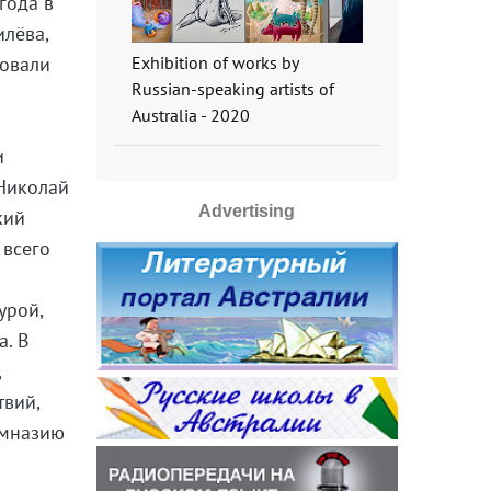
года в
илёва,
ковали
Exhibition of works by
Russian-speaking artists of
Australia - 2020
и
 Николай
Advertising
кий
 всего
урой,
а. В
,
твий,
имназию