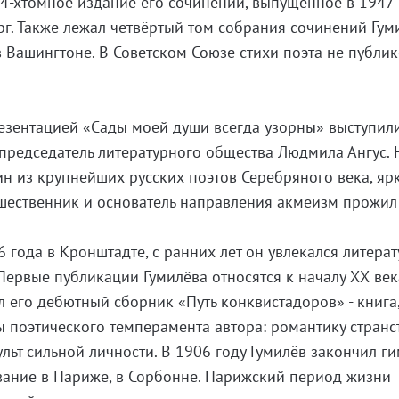
4-хтомное издание его сочинений, выпущенное в 1947 
г. Также лежал четвёртый том собрания сочинений Гум
 Вашингтоне. В Советском Союзе стихи поэта не публи
резентацией «Сады моей души всегда узорны» выступил
председатель литературного общества Людмила Ангус.
н из крупнейших русских поэтов Серебряного века, яр
ешественник и основатель направления акмеизм прожил
 года в Кронштадте, с ранних лет он увлекался литерат
 Первые публикации Гумилёва относятся к началу ХХ век
л его дебютный сборник «Путь конквистадоров» - книга
 поэтического темперамента автора: романтику странс
ульт сильной личности. В 1906 году Гумилёв закончил г
вание в Париже, в Сорбонне. Парижский период жизни