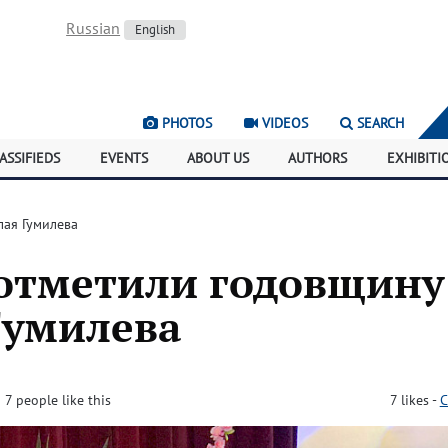
Russian
English
PHOTOS
VIDEOS
SEARCH
ASSIFIEDS
EVENTS
ABOUT US
AUTHORS
EXHIBITI
лая Гумилева
 отметили годовщину
Гумилева
· 7 people like this
7
likes
-
C