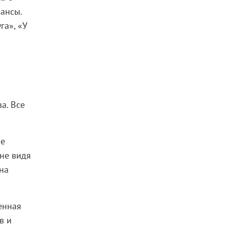
мансы.
га», «У
а. Все
ие
 не видя
 на
енная
в и