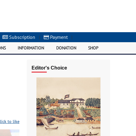
Subscription
|
Payment
|
ONS
INFORMATION
DONATION
SHOP
Editor's Choice
lick to like