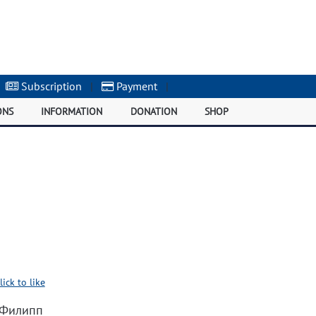
Subscription
|
Payment
|
ONS
INFORMATION
DONATION
SHOP
lick to like
 Филипп