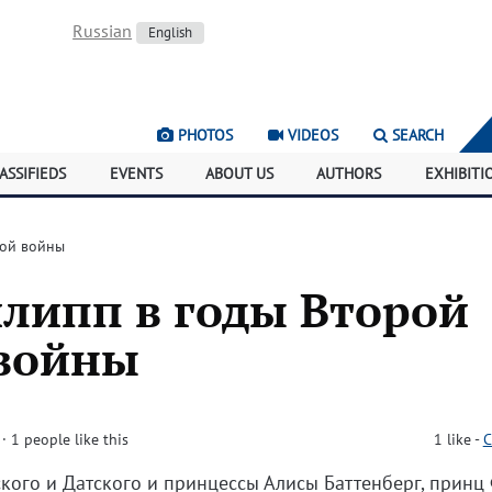
Russian
English
PHOTOS
VIDEOS
SEARCH
ASSIFIEDS
EVENTS
ABOUT US
AUTHORS
EXHIBITI
вой войны
липп в годы Второй
войны
· 1 people like this
1
like
-
C
кого и Датского и принцессы Алисы Баттенберг, принц