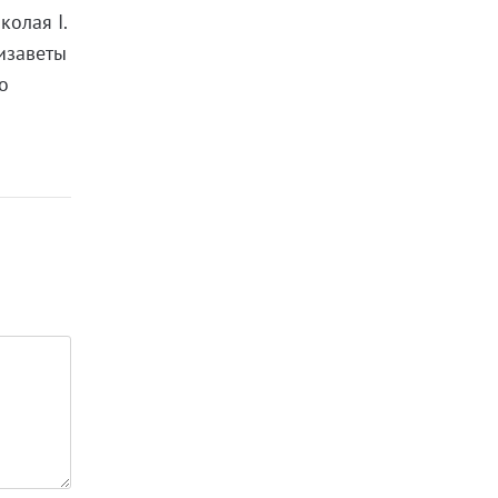
олая I.
изаветы
о