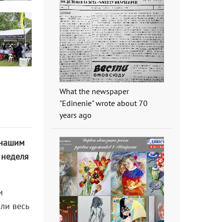
What the newspaper
"Edinenie" wrote about 70
years ago
 нашим
 неделя
и
яли весь