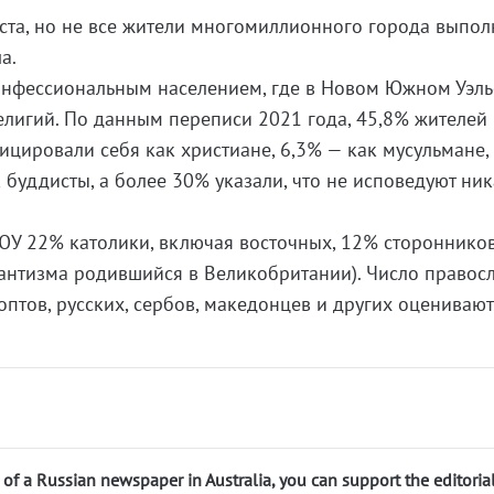
ста, но не все жители многомиллионного города выпол
а.
онфессиональным населением, где в Новом Южном Уэль
елигий. По данным переписи 2021 года, 45,8% жителей
цировали себя как христиане, 6,3% — как мусульмане,
 буддисты, а более 30% указали, что не исповедуют ни
ЮУ 22% католики, включая восточных, 12% стороннико
тантизма родившийся в Великобритании). Число правос
коптов, русских, сербов, македонцев и других оцениваю
n of a Russian newspaper in Australia, you can support the editoria