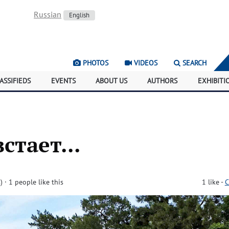
Russian
English
PHOTOS
VIDEOS
SEARCH
ASSIFIEDS
EVENTS
ABOUT US
AUTHORS
EXHIBITI
стает...
)
· 1 people like this
1
like
-
C