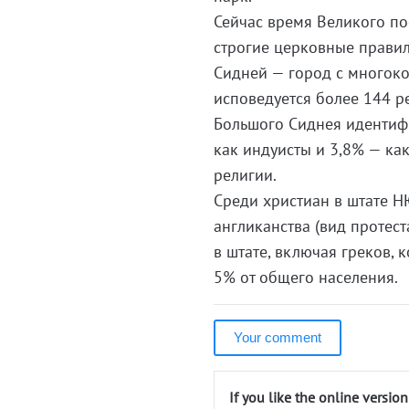
Сейчас время Великого по
строгие церковные правил
Сидней — город с многок
исповедуется более 144 р
Большого Сиднея идентифи
как индуисты и 3,8% — как
религии.
Среди христиан в штате Н
англиканства (вид протес
в штате, включая греков, 
5% от общего населения.
Your comment
If you like the online versio