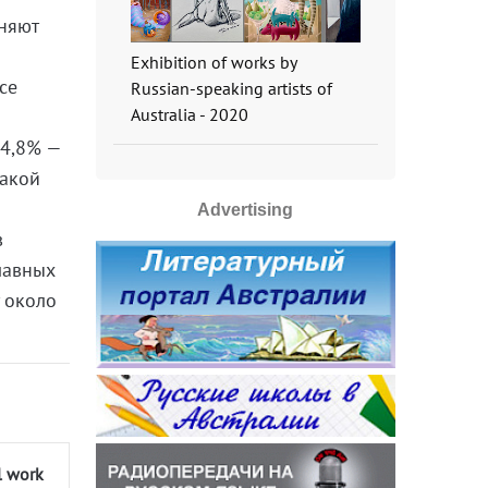
няют
Exhibition of works by
се
Russian-speaking artists of
Australia - 2020
 4,8% —
какой
Advertising
в
лавных
т около
l work