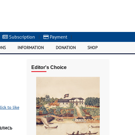
Subscription
|
Payment
|
ONS
INFORMATION
DONATION
SHOP
Editor's Choice
lick to like
ались