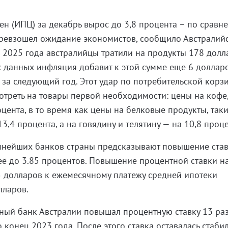
ен (ИПЦ) за декабрь вырос до 3,8 процента – по сравн
превзошел ожидание экономистов, сообщило Австралий
те 2025 года австралийцы тратили на продукты 178 долл
х данных инфляция добавит к этой сумме еще 6 доллар
 за следующий год. Этот удар по потребительской корз
мотреть на товары первой необходимости: цены на кофе,
цента, в то время как цены на белковые продукты, таки
3,4 процента, а на говядину и телятину — на 10,8 проце
пнейших банков страны предсказывают повышение став
 её до 3.85 процентов. Повышение процентной ставки на
 долларов к ежемесячному платежу средней ипотеки
лларов.
ный банк Австралии повышал процентную ставку 13 раз
 конец 2023 года. После этого ставка оставалась стаби