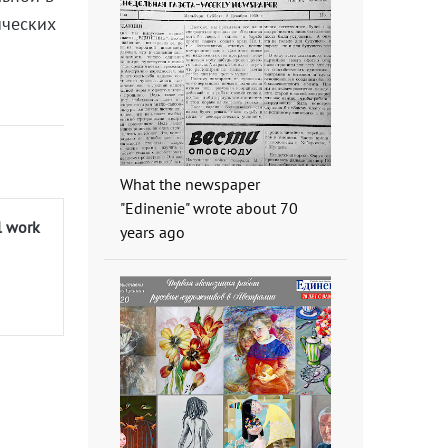
ических
What the newspaper
"Edinenie" wrote about 70
l work
years ago