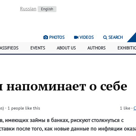
Russian
English
PHOTOS
VIDEOS
SEARCH
ASSIFIEDS
EVENTS
ABOUT US
AUTHORS
EXHIBITI
 напоминает о себе
ws)
· 1 people like this
1
like
-
C
 имеющих займы в банках, рискуют столкнуться с
авки после того, как новые данные по инфляции оказ