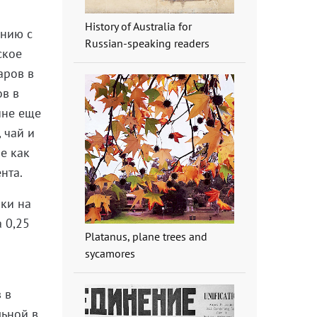
History of Australia for
ению с
Russian-speaking readers
ское
аров в
ов в
ине еще
 чай и
е как
нта.
ки на
 0,25
Platanus, plane trees and
sycamores
 в
льной в