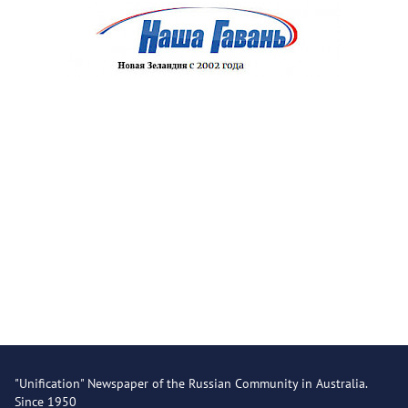
"Unification" Newspaper of the Russian Community in Australia.
Since 1950