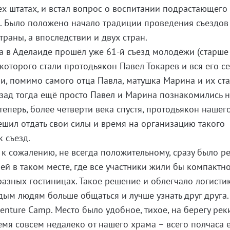
х штатах, и встал вопрос о воспитании подрастающего
. Было положено начало традиции проведения съездов
раны, а впоследствии и двух стран.
а в Аделаиде прошёл уже 61-й съезд молодёжи (старше 
оторого стали протодьякон Павел Токарев и вся его се
и, помимо самого отца Павла, матушка Марина и их ст
азад тогда ещё просто Павел и Марина познакомились 
еперь, более четверти века спустя, протодьякон нашего
шил отдать свои силы и время на организацию такого
 съезд.
 к сожалению, не всегда положительному, сразу было р
ей в таком месте, где все участники жили бы компактн
разных гостиницах. Такое решение и облегчало логистик
ым людям больше общаться и лучше узнать друг друга.
enture Camp. Место было удобное, тихое, на берегу рек
емя совсем недалеко от нашего храма – всего полчаса 