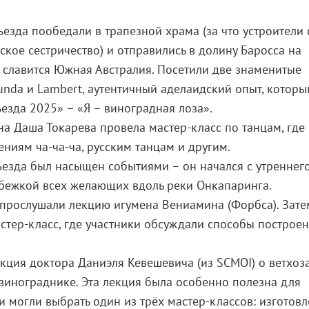
ъезда пообедали в трапезной храма (за что устроители 
ское сестричество) и отправились в долину Баросса на
 славится Южная Австралия. Посетили две знаменитые
unda и Lambert, аутентичный аделаидский опыт, которы
ъезда 2025» – «Я – виноградная лоза».
а Даша Токарева провела мастер-класс по танцам, где
ениям ча-ча-ча, русским танцам и другим.
езда был насыщен событиями – он начался с утреннег
обежкой всех желающих вдоль реки Онкапаринга.
 прослушали лекцию игумена Вениамина (Форбса). Зате
тер-класс, где участники обсуждали способы построе
екция доктора Даниэля Кевешевича (из SCMOI) о ветхоз
винограднике. Эта лекция была особенно полезна для
и могли выбрать один из трёх мастер-классов: изготов