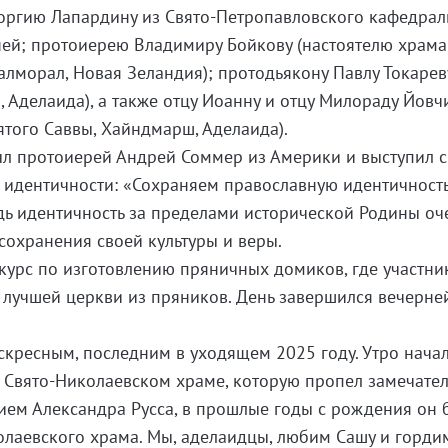
еоргию Лапардину из Свято-Петропавловского кафедрал
ней; протоиерею Владимиру Бойкову (настоятелю храма
алморал, Новая Зеландия); протодьякону Павлу Токарев
, Аделаида), а также отцу Иоанну и отцу Милораду Йовч
ятого Саввы, Хайндмарш, Аделаида).
ыл протоиерей Андрей Соммер из Америки и выступил с
 идентичности: «Сохраняем православную идентичность
дь идентичность за пределами исторической Родины оч
 сохранения своей культуры и веры.
нкурс по изготовлению пряничных домиков, где участни
 лучшей церкви из пряников. День завершился вечерне
ресным, последним в уходящем 2025 году. Утро нача
а в Свято-Николаевском храме, которую пропел замечате
ием Александра Русса, в прошлые годы с рождения он 
лаевского храма. Мы, аделаидцы, любим Сашу и горди