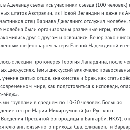
, в Аделаиду съехались участники съезда (100 человек) 
ных штатов Австралии, из Новой Зеландии и даже из А
участников отец Варнава Джеллингс отслужил молебен, 
е молебна были организованы различные игры, чтобы
комились друг с другом и освоились. Вечер закончилс
вленным шеф-поваром лагеря Еленой Надеждиной и её
лось с лекции протоиерея Георгия Лапардина, после че
вых дискуссиях. Темы дискуссий включали: православн
, учение святых отцов, знакомства и брак, как стать кр
 современном мире, как подготовиться к исповеди, опа
ю-эйдж».
ыми группами в среднем по 10-20 человек. Большая
едение сестре Марии Микиртумовой (из Русского
Введения Пресвятой Богородицы в Бангарби, НЮУ); от
оятелю англоязычного прихода Свв. Елизаветы и Варва