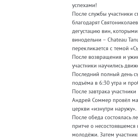
успехами!
После службы участники с
благодарят Святониколаев
дегустацию вин, которыми
винодельни – Chateau Tan
перекликается с темой «С
После возвращения и ужин
участники научились движ
Последний полный день съ
подъёма в 6:30 утра и пр
После завтрака участники
Андрей Соммер провёл мас
церкви «изнутри наружу».
После обеда состоялась л
притче о несостоявшемся 
молодёжи. Затем участник