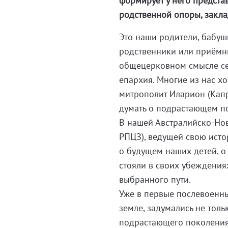
формирует у него предста
родственной опоры, закла
Это наши родители, бабушк
родственники или приёмн
общецерковном смысле се
епархия. Многие из нас 
митрополит Иларион (Капр
думать о подрастающем п
В нашей Австралийско-Но
РПЦЗ), ведущей свою исто
о будущем наших детей, о
стояли в своих убеждения
выбранного пути.
Уже в первые послевоенны
земле, задумались не толь
подрастающего поколения.