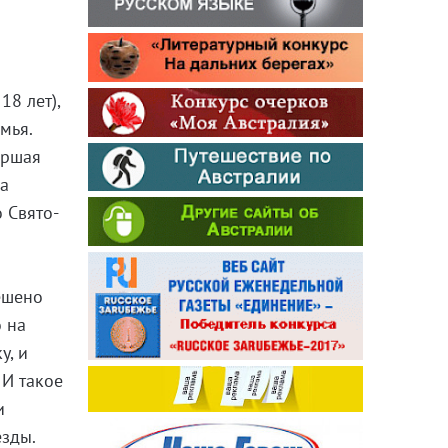
18 лет),
мья.
аршая
на
 Свято-
ешено
о на
у, и
 И такое
и
езды.