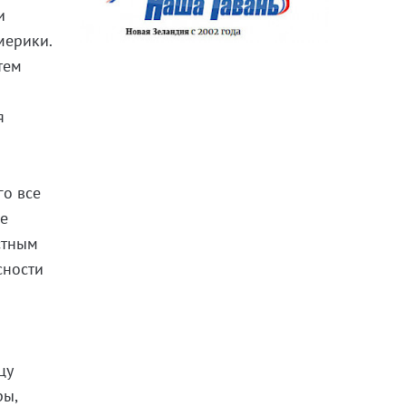
и
мерики.
тем
я
го все
ые
ёстным
сности
цу
ры,