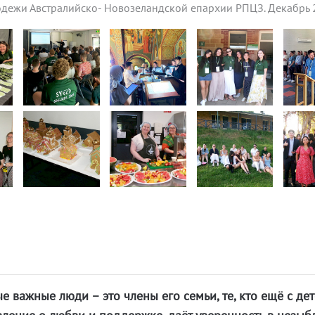
одежи Австралийско- Новозеландской епархии РПЦЗ. Декабрь
 важные люди – это члены его семьи, те, кто ещё с дет