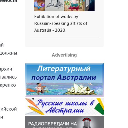
лемости
Exhibition of works by
Russian-speaking artists of
Australia - 2020
ый
а должны
Advertising
архии
ывались
 крепко
лийской
ии