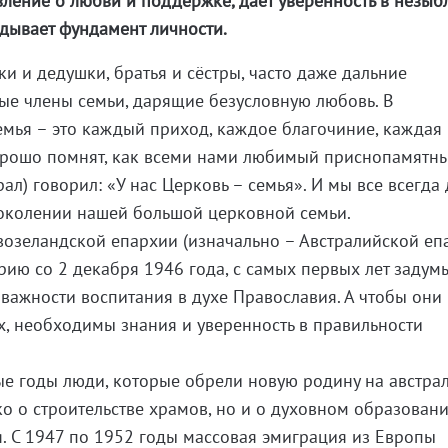
вление о любви и поддержке, даёт уверенность в незыб
дывает фундамент личности.
и и дедушки, братья и сёстры, часто даже дальние
ые члены семьи, дарящие безусловную любовь. В
мья – это каждый приход, каждое благочиние, каждая
хорошо помнят, как всеми нами любимый приснопамятн
ал) говорил: «У нас Церковь – семья». И мы все всегд
околении нашей большой церковной семьи.
возеландской епархии (изначально – Австралийской еп
рию со 2 декабря 1946 года, с самых первых лет задум
 важности воспитания в духе Православия. А чтобы они
х, необходимы знания и уверенность в правильности
е годы люди, которые обрели новую родину на австра
ко о строительстве храмов, но и о духовном образован
 С 1947 по 1952 годы массовая эмиграция из Европы