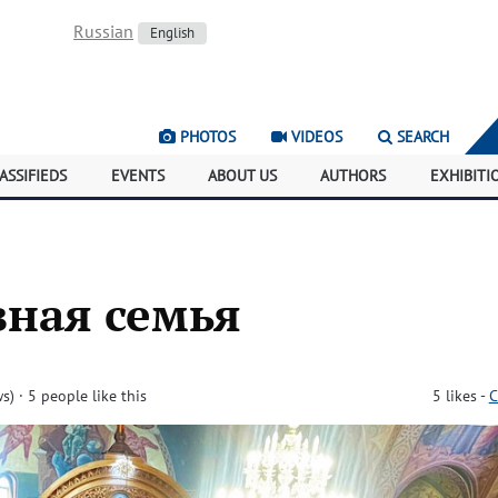
Russian
English
PHOTOS
VIDEOS
SEARCH
ASSIFIEDS
EVENTS
ABOUT US
AUTHORS
EXHIBITI
вная семья
ws)
· 5 people like this
5
likes
-
C