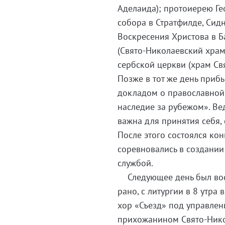
Аделаида); протоиерею Г
собора в Стратфилде, Сид
Воскресения Христова в Б
(Свято-Николаевский храм
сербской церкви (храм Св
Позже в тот же день приб
докладом о православной
наследие за рубежом». Ве
важна для принятия себя,
После этого состоялся ко
соревновались в создании
службой.
Следующее день был воск
рано, с литургии в 8 утр
хор «Съезд» под управлен
прихожанином Свято-Нико