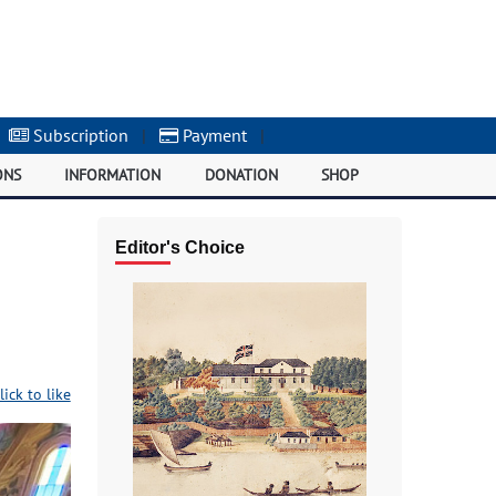
Subscription
|
Payment
|
ONS
INFORMATION
DONATION
SHOP
Editor's Choice
lick to like