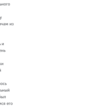
ьного
у
ичам из
 и
ень
ки
й
лось
льный
был
мся его