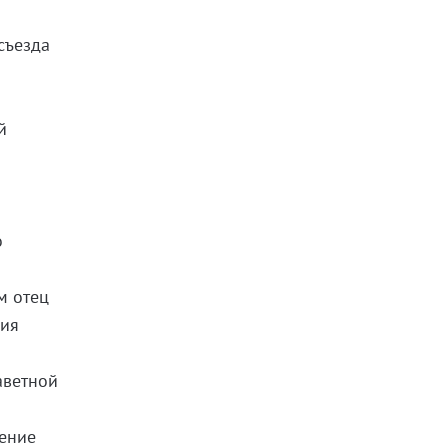
съезда
й
о
м отец
ния
аветной
ление