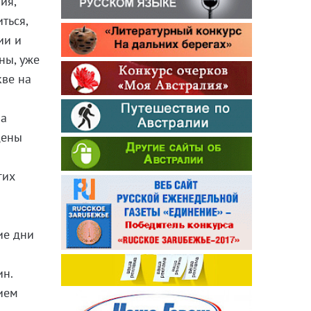
ия,
ться,
ии и
ны, уже
кве на
па
дены
гих
ие дни
й
ин.
ием