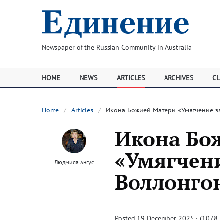
Newspaper of the Russian Community in Australia
HOME
NEWS
ARTICLES
ARCHIVES
CL
Home
Articles
Икона Божией Матери «Умягчение зл
Икона Бо
«Умягчени
Людмила Ангус
Воллонгон
Posted 19 December 2025 · (1078 