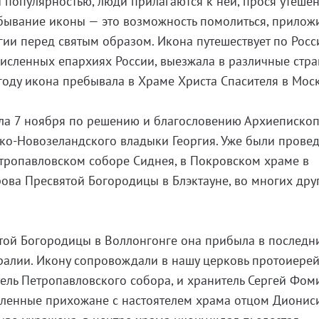
 популярностью, люди прилагаются к ней, прося утешен
ывание иконы — это возможность помолиться, приложи
ргии перед святым образом. Икона путешествует по Росс
исленных епархиях России, выезжала в различные стра
 году икона пребывала в Храме Христа Спасителя в Мос
ла 7 ноября по решению и благословению Архиеписко
ко-Новозеландского владыки Георгия. Уже были прове
тропавловском соборе Сиднея, в Покровском храме в
ова Пресвятой Богородицы в Блэктауне, во многих дру
той Богородицы в Воллонгонге она прибыла в последн
тралии. Икону сопровождали в нашу церковь протоиере
тель Петропавловского собора, и хранитель Сергей Фом
сленные прихожане с настоятелем храма отцом Дионис