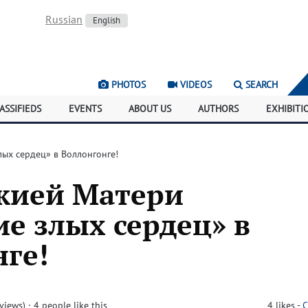
Russian
English
PHOTOS
VIDEOS
SEARCH
ASSIFIEDS
EVENTS
ABOUT US
AUTHORS
EXHIBITI
ых сердец» в Воллонгонге!
жией Матери
е злых сердец» в
ге!
views)
· 4 people like this
4
likes
-
C