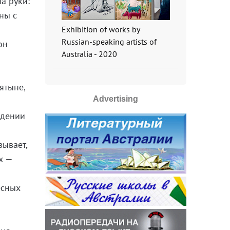
а руки:
ны с
Exhibition of works by
Russian-speaking artists of
он
Australia - 2020
ятыне,
Advertising
ждении
зывает,
х —
есных