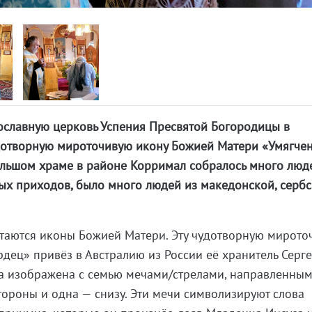
ославную церковь Успения Пресвятой Богородицы в
дотворную мироточивую икону Божией Матери «Умягче
ольшом храме в районе Корримал собралось много люд
ых приходов, было много людей из македонской, сербс
итаются иконы Божией Матери. Эту чудотворную мирото
рдец» привёз в Австралию из России её хранитель Серг
а изображена с семью мечами/стрелами, направленным
стороны и одна — снизу. Эти мечи символизируют слова