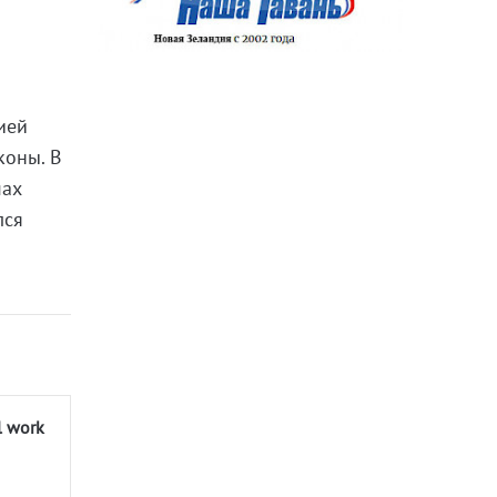
ией
коны. В
мах
лся
l work