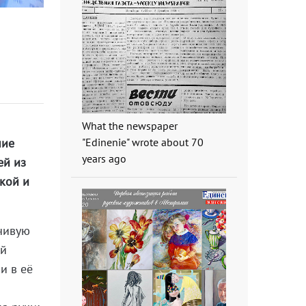
What the newspaper
"Edinenie" wrote about 70
ние
years ago
ей из
кой и
чивую
ей
и в её