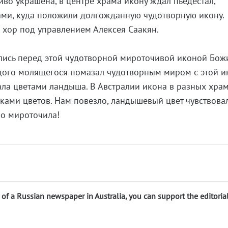
иво украшена, в центре храма икону ждал пьедестал,
ми, куда положили долгожданную чудотворную икону.
 хор под управлением Алексея Саакян.
лись перед этой чудотворной мироточивой иконой Бож
дого молящегося помазал чудотворным миром с этой и
ла цветами ландыша. В Австралии икона в разных хра
ками цветов. Нам повезло, ландышевый цвет чувствова
но мироточила!
n of a Russian newspaper in Australia, you can support the editoria