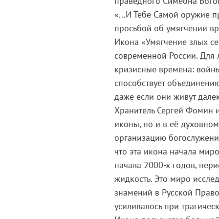
праведного Симеона Богоп
«...И Тебе Самой оружие п
просьбой об умягчении вр
Икона «Умягчение злых с
современной России. Для 
кризисные времена: войны
способствует объединению
даже если они живут дале
Хранитель Сергей Фомин 
иконы, но и в её духовном
организацию богослужений
что эта икона начала мир
начала 2000-х годов, пер
жидкость. Это миро иссле
знамений в Русской Право
усиливалось при трагичес