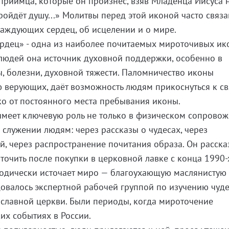
риимца, которые он произнёс, взяв Младенца Иисуса н
ройдёт душу...» Молитвы перед этой иконой часто связа
аждующих сердец, об исцелении и о мире.
ердец» - одна из наиболее почитаемых мироточивых ик
людей она источник духовной поддержки, особенно в
, болезни, духовной тяжести. Паломничество иконы
 верующих, даёт возможность людям прикоснуться к св
ко от постоянного места пребывания иконы.
имеет ключевую роль не только в физическом сопрово
 служении людям: через рассказы о чудесах, через
, через распространение почитания образа. Он расска
оточить после покупки в церковной лавке с конца 1990-
иодически источает миро — благоухающую маслянистую
довалось экспертной рабочей группой по изучению чуд
славной церкви. Были периоды, когда мироточение
ких событиях в России.