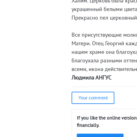
Халим. Церковь была крас
украшенный белыми цвета
Прекрасно пел церковный
Все присутствующие моли
Матери. Отец Георгий каж
нашем храме она благоуха
благоухала разными оттен
всеми, икона действитель
Людмила АНГУС
Your comment
If you like the online versio
financially.