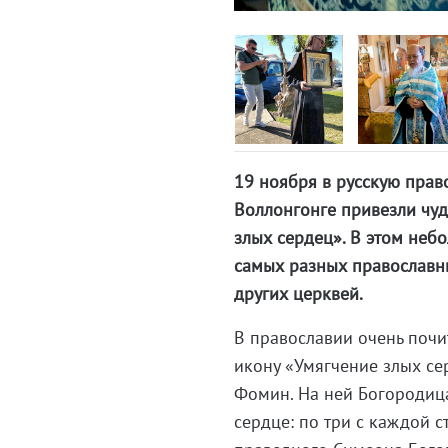
19 ноября в русскую прав
Воллонгонге привезли чу
злых сердец». В этом неб
самых разных православн
других церквей.
В православии очень поч
икону «Умягчение злых се
Фомин. На ней Богородиц
сердце: по три с каждой 