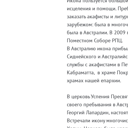
Икона пользуется большой
исцеления и помощи. Преб
заказать акафисты и литу
зарубежом: была в многоч
была в Австралии. В 2009
Поместном Соборе РПЦ.
В Австралию икона прибы
Сиднейского и Австралийс
службы с акафистами в Пе
Кабраматта, в храме Покр
храмах нашей епархии.
В церковь Успения Пресвя
своего пребывания в Авс
Георгий Лапардин, настоя
Встречали икону многочи