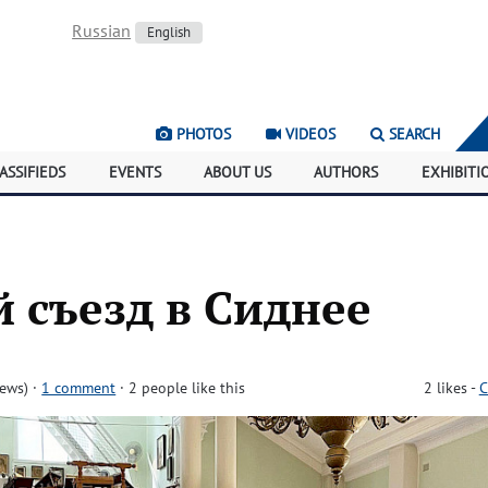
Russian
English
PHOTOS
VIDEOS
SEARCH
ASSIFIEDS
EVENTS
ABOUT US
AUTHORS
EXHIBITI
 съезд в Сиднее
iews)
·
1 comment
· 2 people like this
2
likes
-
C