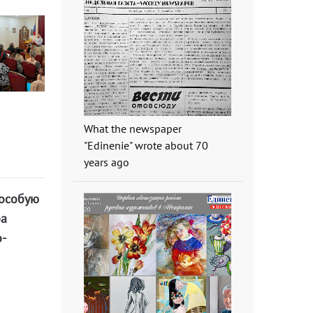
What the newspaper
"Edinenie" wrote about 70
years ago
 особую
ра
о-