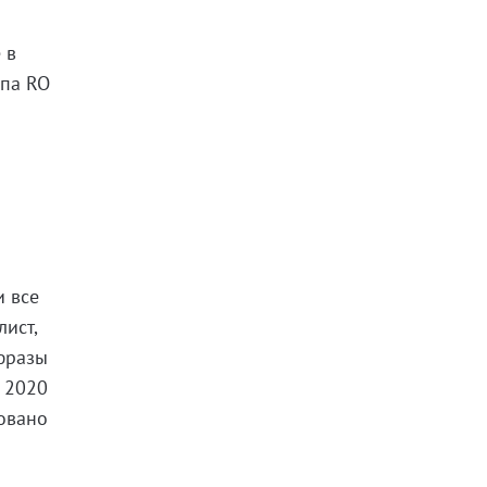
 в
ппа RO
и
и все
лист,
 фразы
в 2020
ровано