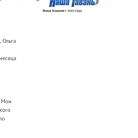
, Ольга
 месяца
. Мои
кого
по