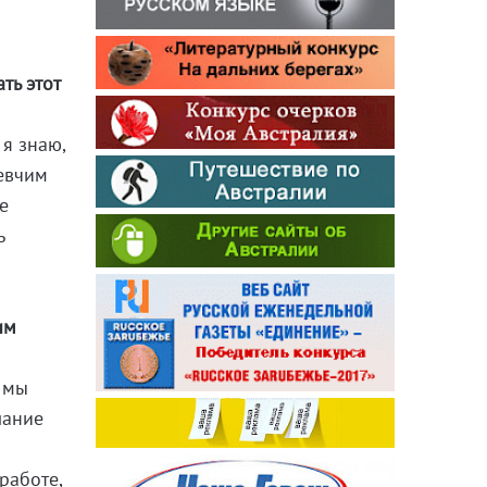
ть этот
я знаю,
певчим
е
ь
им
 мы
лание
работе,