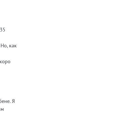
-35
Но, как
Скоро
е
бене. Я
им