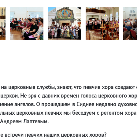
на церковные службы, знают, что певчие хора создают
 церкви. Не зря с давних времен голоса церковного хо
пение ангелов. О прошедшем в Сиднее недавно духовн
альных церковных певчих мы беседуем с регентом хора
 Андреем Лаптевым.
ие встречи певчих наших церковных хоров?