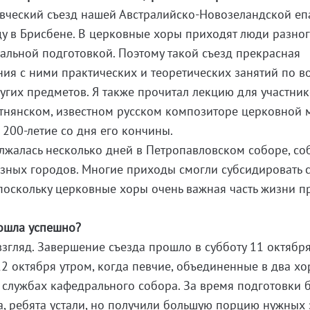
евческий съезд нашей Австралийско-Новозеландской е
у в Брисбене. В церковные хоры приходят люди разно
кальной подготовкой. Поэтому такой съезд прекрасная
ия с ними практических и теоретических занятий по во
гих предметов. Я также прочитал лекцию для участник
тнянском, известном русском композиторе церковной 
 200-летие со дня его кончины.
олжалась несколько дней в Петропавловском соборе, со
азных городов. Многие приходы смогли субсидировать 
 поскольку церковные хоры очень важная часть жизни п
рошла успешно?
взгляд. Завершение съезда прошло в субботу 11 октябр
2 октября утром, когда певчие, объединенные в два хо
 службах кафедрального собора. За время подготовки 
, ребята устали, но получили большую порцию нужных