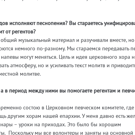
ов исполняют песнопения? Вы стараетесь унифицирова
т от регентов?
общий музыкальный материал и разучивали вместе, но 
оются немного по-разному. Мы стараемся передавать 
 напевы могут меняться. Цель и идея церковного хора н
авать атмосферу, но и усиливать текст молитв и приводит
местной молитве.
 а в период между ними вы помогаете регентам и певч
временно состою в Церковном певческом комитете, где
щь другим хорам нашей епархии. У меня давно есть же
инары – уроки на приходах. Это было бы хорошим
. Поскольку мы все волонтеры и заняты на основной 