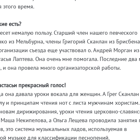
 этого время.
ие есть?
несет немалую пользу. Старший член нашего певческого
ко из Мельбурна, члены Григорий Сканлан из Брисбена
организации съезда еще участвовал о. Андрей Морган из
тасья Лаптева. Она очень мне помогала. Последние два
е, и она провела много организаторской работы.
астасьи прекрасный голос!
да она давала уроки вокала для женщин. А Грег Сканлан
лу и принципам чтения нот с листа мужчинам хористам
новам дирижирования, уроки чтения церковно-славянс
 Маша Некипелова, а Ольга Лещева проводила занятия 
в, это система музыкальных ладов, используемая в
кой музыке для классификации песнопений.