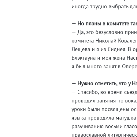
иногда трудно выбрать для
— Но планы в комитете так
— Да, это безусловно при
комитета Николай Ковален
Лещева и я из Сиднея. В 
Блэктауна и моя жена Нас
я был много занят в Опер
— Нужно отметить, что у Н
— Спасибо, во время съез
проводил занятия по вока
уроки были посвящены ос
языка проводила матушка
разучиванию восьми гласо
православной литургичес