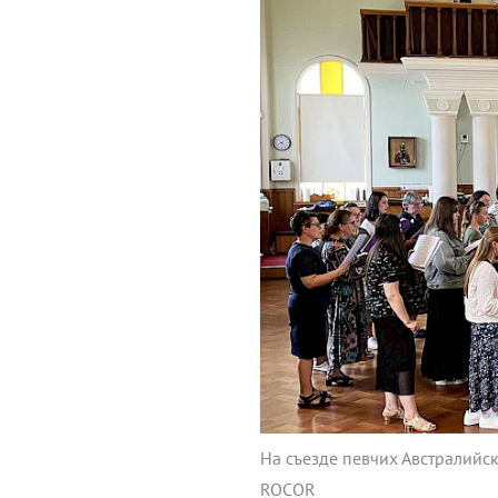
На съезде певчих Австралийс
ROCOR