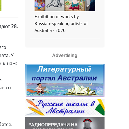
Exhibition of works by
Russian-speaking artists of
дают 28.
Australia - 2020
его
ата. У
Advertising
 к нам:
.
ые со
ятся.