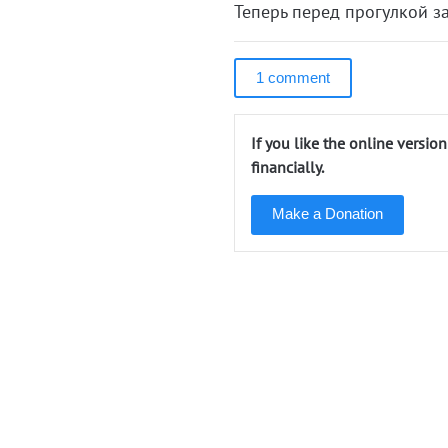
Теперь перед прогулкой з
1 comment
If you like the online versio
financially.
Make a Donation