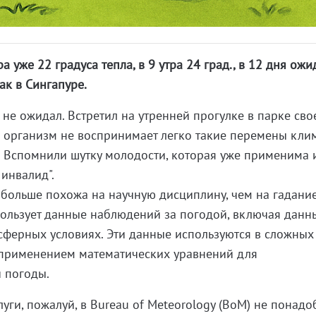
ра уже 22 градуса тепла, в 9 утра 24 град., в 12 дня ожи
ак в Сингапуре.
 не ожидал. Встретил на утренней прогулке в парке сво
о организм не воспринимает легко такие перемены клим
. Вспомнили шутку молодости, которая уже применима и
 инвалид".
 больше похожа на научную дисциплину, чем на гадание
ользует данные наблюдений за погодой, включая данн
сферных условиях. Эти данные используются в сложных
применением математических уравнений для
 погоды.
уги, пожалуй, в Bureau of Meteorology (BoM) не понадоб