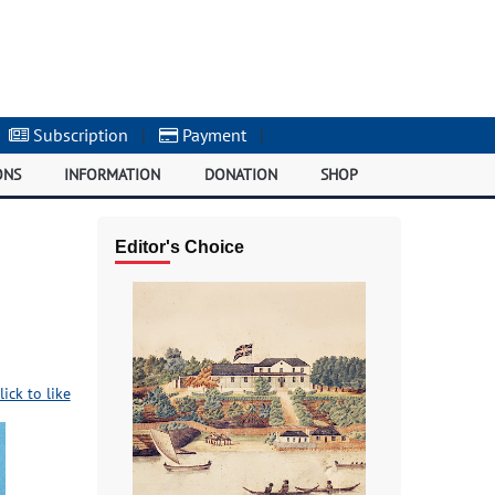
Subscription
|
Payment
|
ONS
INFORMATION
DONATION
SHOP
Editor's Choice
lick to like