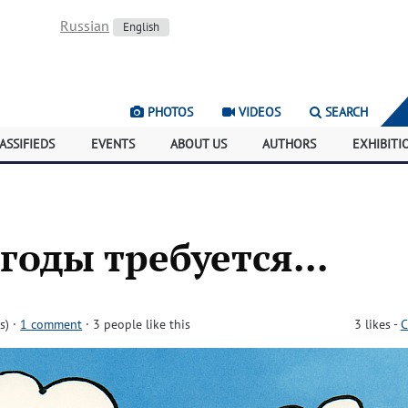
Russian
English
PHOTOS
VIDEOS
SEARCH
ASSIFIEDS
EVENTS
ABOUT US
AUTHORS
EXHIBITI
годы требуется...
s)
·
1 comment
· 3 people like this
3
likes
-
C