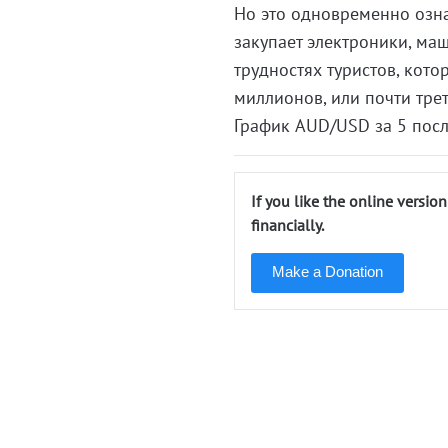
Но это одновременно озна
закупает электроники, маш
трудностях туристов, кото
миллионов, или почти тре
График AUD/USD за 5 посл
If you like the online versio
financially.
Make a Donation