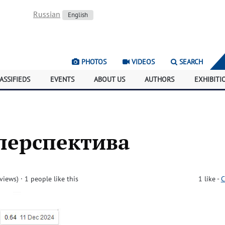
Russian
English
PHOTOS
VIDEOS
SEARCH
ASSIFIEDS
EVENTS
ABOUT US
AUTHORS
EXHIBITI
перспектива
views)
· 1 people like this
1
like
-
C