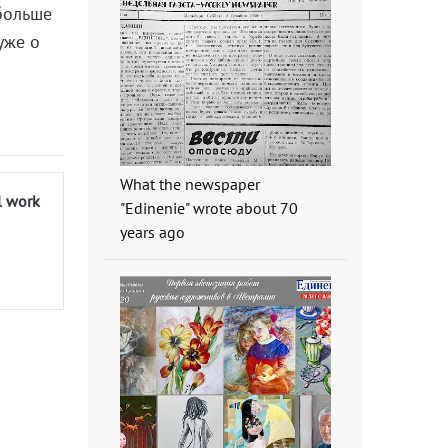
 больше
уже о
What the newspaper
l work
"Edinenie" wrote about 70
years ago