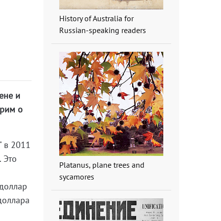
History of Australia for
Russian-speaking readers
ене и
орим о
" в 2011
. Это
Platanus, plane trees and
sycamores
 доллар
 доллара