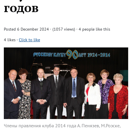
годов
Posted 6 December 2024 · (1057 views)
· 4 people like this
4
likes
-
Click to like
Члены правления клуба 2014 года А. Пенязев, М.Роэске,