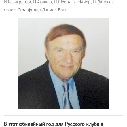
И.Казагранди, Н.Агишев, Н.Шеина, И.Майер, Н.Линесс с
мэром Стратфилда Дэниел Ботт.
В этот юбилейный год для Русского клуба я