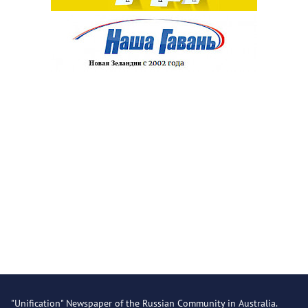
"Unification" Newspaper of the Russian Community in Australia.