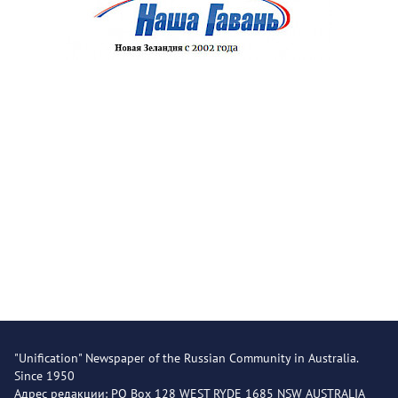
"Unification" Newspaper of the Russian Community in Australia.
Since 1950
Адрес редакции: PO Box 128 WEST RYDE 1685 NSW AUSTRALIA