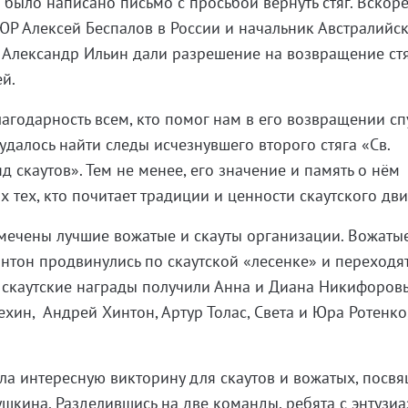
 было написано письмо с просьбой вернуть стяг. Вскор
ЮР Алексей Беспалов в России и начальник Австралийс
 Александр Ильин дали разрешение на возвращение стяг
ей.
годарность всем, кто помог нам в его возвращении сп
 удалось найти следы исчезнувшего второго стяга «Св.
д скаутов». Тем не менее, его значение и память о нём
 тех, кто почитает традиции и ценности скаутского дв
мечены лучшие вожатые и скауты организации. Вожаты
интон продвинулись по скаутской «лесенке» и переходят
 скаутские награды получили Анна и Диана Никифоров
хин, Андрей Хинтон, Артур Толас, Света и Юра Ротенко,
ла интересную викторину для скаутов и вожатых, посв
Пушкина. Разделившись на две команды, ребята с энтузи