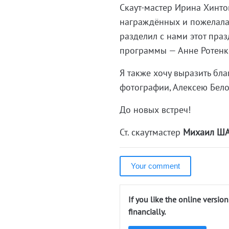
Скаут-мастер Ирина Хинто
награждённых и пожелала 
разделил с нами этот пра
программы — Анне Ротенк
Я также хочу выразить бл
фотографии, Алексею Бело
До новых встреч!
Ст. скаутмастер
Михаил Ш
Your comment
If you like the online versio
financially.