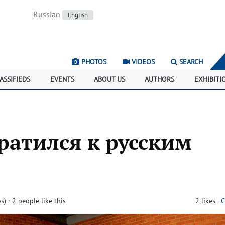
Russian
English
PHOTOS
VIDEOS
SEARCH
ASSIFIEDS
EVENTS
ABOUT US
AUTHORS
EXHIBITI
ратился к русским
s)
· 2 people like this
2
likes
-
C