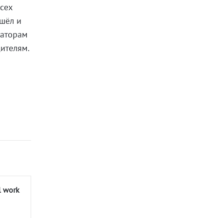
всех
ишёл и
заторам
ителям.
l work