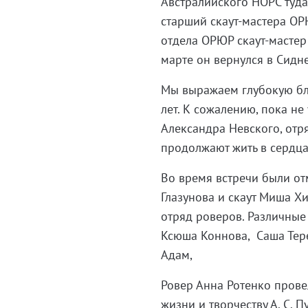
Австралийского НОРС туда
старший скаут-мастера ОР
отдела ОРЮР скаут-мастер
марте он вернулся в Сидн
Мы выражаем глубокую бла
лет. К сожалению, пока не
Александра Невского, отря
продолжают жить в сердцах
Во время встречи были от
Глазунова и скаут Миша Х
отряд роверов. Различные
Ксюша Коннова, Саша Тере
Адам,
Ровер Анна Ротенко прове
жизни и творчеству А. С. 