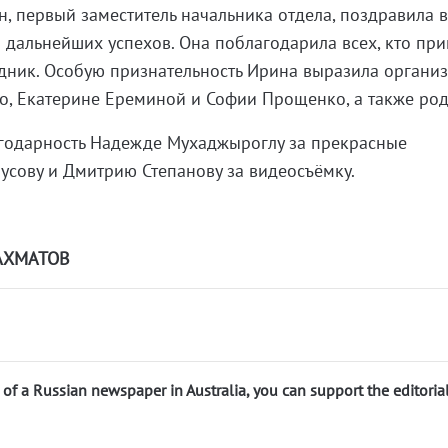
н, первый заместитель начальника отдела, поздравила 
дальнейших успехов. Она поблагодарила всех, кто пр
здник. Особую признательность Ирина выразила органи
о, Екатерине Ереминой и Софии Прощенко, а также род
агодарность Надежде Мухаджыроглу за прекрасные
усову и Дмитрию Степанову за видеосъёмку.
АХМАТОВ
n of a Russian newspaper in Australia, you can support the editoria