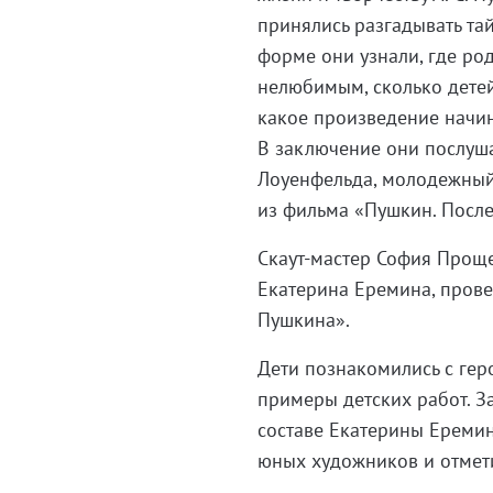
принялись разгадывать та
форме они узнали, где ро
нелюбимым, сколько детей 
какое произведение начин
В заключение они послуша
Лоуенфельда, молодежный
из фильма «Пушкин. После
Скаут-мастер София Прощ
Екатерина Еремина, прове
Пушкина».
Дети познакомились с гер
примеры детских работ. З
составе Екатерины Ереми
юных художников и отмет