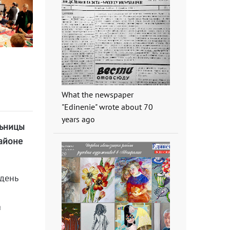
What the newspaper
"Edinenie" wrote about 70
years ago
льницы
айоне
 день
а