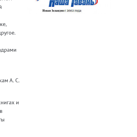
й
ке,
ругое.
кадрами
ам А. С.
книгах и
в
ты