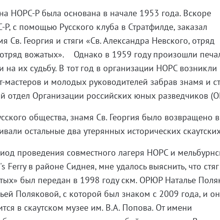
а НОРС-Р была основана в начале 1953 года. Вскоре
-Р, с помощью Русского клуба в Стратфилде, заказал
я Св. Георгия и стяги «Св. Александра Невского, отряд
, отряд вожатых». Однако в 1959 году произошли печ
 на их судьбу. В тот год в организации НОРС возникли
т-мастеров и молодых руководителей забрав знамя и ст
ий отдел Организации российских юных разведчиков (О
усского общества, знамя Св. Георгия было возвращено 
ивали остальные два утерянных исторических скаутских
риод проведения совместного лагеря НОРС и мельбурнс
 Ferry в районе Сиднея, мне удалось выяснить, что стяг
атых» был передан в 1998 году скм. ОРЮР Наталье Поля
льей Поляковой, с которой был знаком с 2009 года, и о
ится в скаутском музее им. В.А. Попова. От имени