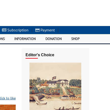
Subscription
|
Payment
|
ONS
INFORMATION
DONATION
SHOP
Editor's Choice
lick to like