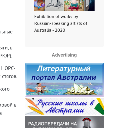
Exhibition of works by
Russian-speaking artists of
Australia - 2020
альные
яги, в
РЮР).
Advertising
в НОРС-
 стягов.
кого
ковой в
на