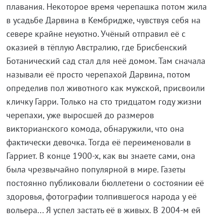
плавания. Некоторое время черепашка потом жила
в усадьбе Дарвина в Кембридже, чувствуя себя на
севере крайне неуютно. Учёный отправил её с
оказией в тёплую Австралию, где Брисбенский
Ботанический сад стал для неё домом. Там сначала
называли её просто черепахой Дарвина, потом
определив пол животного как мужской, присвоили
кличку Гарри. Только на сто тридцатом году жизни
черепахи, уже выросшей до размеров
викторианского комода, обнаружили, что она
фактически девочка. Тогда её переименовали в
Гарриет. В конце 1900-х, как вы знаете сами, она
была чрезвычайно популярной в мире. Газеты
постоянно публиковали бюллетени о состоянии её
здоровья, фотографии толпившегося народа у её
вольера... Я успел застать её в живых. В 2004-м ей