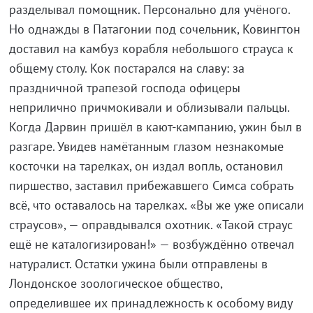
разделывал помощник. Персонально для учёного.
Но однажды в Патагонии под сочельник, Ковингтон
доставил на камбуз корабля небольшого страуса к
общему столу. Кок постарался на славу: за
праздничной трапезой господа офицеры
неприлично причмокивали и облизывали пальцы.
Когда Дарвин пришёл в кают-кампанию, ужин был в
разгаре. Увидев намётанным глазом незнакомые
косточки на тарелках, он издал вопль, остановил
пиршество, заставил прибежавшего Симса собрать
всё, что оставалось на тарелках. «Вы же уже описали
страусов», — оправдывался охотник. «Такой страус
ещё не каталогизирован!» — возбуждённо отвечал
натуралист. Остатки ужина были отправлены в
Лондонское зоологическое общество,
определившее их принадлежность к особому виду