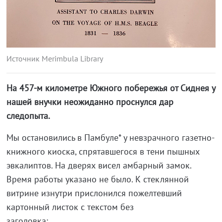
Источник Merimbula Library
На 457-м километре Южного побережья от Сиднея у
нашей внучки неожиданно проснулся дар
следопыта.
Мы остановились в Памбуле* у невзрачного газетно-
книжного киоска, спрятавшегося в тени пышных
эвкалиптов. На дверях висел амбарный замок.
Время работы указано не было. К стеклянной
витрине изнутри прислонился пожелтевший
картонный листок с текстом без
заголо