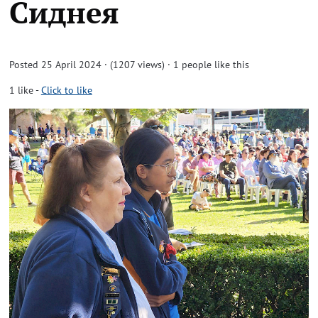
Сиднея
Posted 25 April 2024 · (1207 views)
· 1 people like this
1
like
-
Click to like