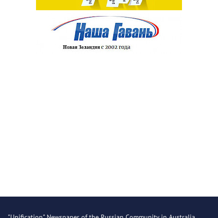
"Unification" Newspaper of the Russian Community in Australia.