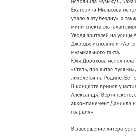
исполнила музыку С. Баха
Екатерина Милькова испо
упало в эту бездну», а т
мини-спектакль талантлив
Уводя зрителей на улицы 
Джордж исполнили «Аргент
музыкального такта.
Юля Дорохова исполнила 
«Степь, прошитая пулями»
лихолетья на Родине. Её 
В концерте принял участи
Александра Вертинского, 
аккомпанемент Даниила на
гвардия».
В завершение литературно