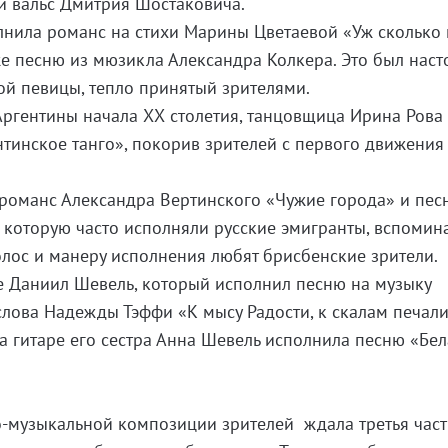
 и вальс Дмитрия Шостаковича.
лнила романс на стихи Марины Цветаевой «Уж сколько 
акже песню из мюзикла Александра Колкера. Это был нас
ой певицы, тепло принятый зрителями.
Аргентины начала ХХ столетия, танцовщица Ирина Рова
инское танго», покорив зрителей с первого движения
романс Александра Вертинского «Чужие города» и пес
, которую часто исполняли русские эмигранты, вспомин
голос и манеру исполнения любят брисбенские зрители.
е Даниил Шевель, который исполнил песню на музыку
слова Надежды Тэффи «К мысу Радости, к скалам печали
 гитаре его сестра Анна Шевель исполнила песню «Бел
-музыкальной композиции зрителей ждала третья част