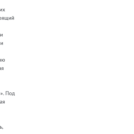
их
тоящий
 и
 и
ню
ая
». Под
ая
ь,