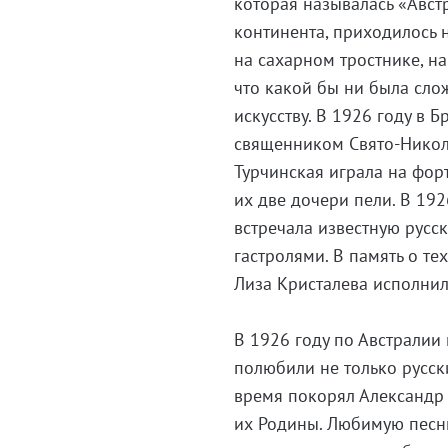
которая называлась «Австр
континента, приходилось 
на сахарном тростнике, на
что какой бы ни была слож
искусству. В 1926 году в 
священником Свято-Никол
Турчинская играла на фор
их две дочери пели. В 19
встречала известную русс
гастролями. В память о те
Лиза Кристалева исполни
В 1926 году по Австралии
полюбили не только русски
время покорял Александр 
их Родины. Любимую песню