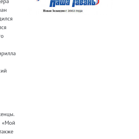
цера
ман
дился
лся
го
ирилла
кий
женцы.
а «Мой
 также