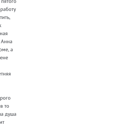
 пятого
 работу
тить,
к
нная
 Анна
оме, а
бене
етняя
орого
в то
ла душа
ит