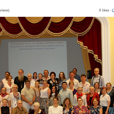
views)
0
likes
-
C