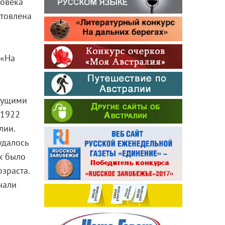
ловека
товлена
 «На
едущими
 1922
лии.
удалось
х было
озраста.
чали