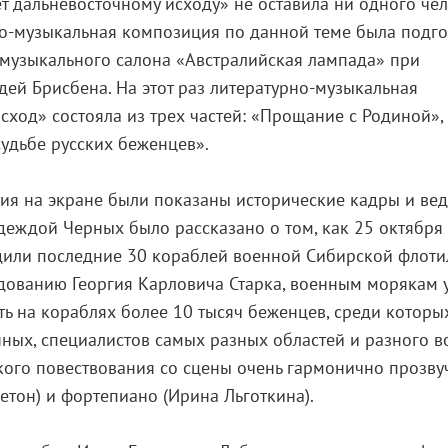
т дальневосточному исходу» не оставила ни одного че
о-музыкальная композиция по данной теме была подго
-музыкального салона «Австралийская лампада» при
ей Брисбена. На этот раз литературно-музыкальная
ход» состояла из трех частей: «Прощание с Родиной»,
судьбе русских беженцев».
тия на экране были показаны исторические кадры и в
еждой Черных было рассказано о том, как 25 октября
дили последние 30 кораблей военной Сибирской флоти
дованию Георгия Карловича Старка, военным морякам 
ть на кораблях более 10 тысяч беженцев, среди которы
нных, специалистов самых разных областей и разного в
кого повествования со сцены очень гармонично прозву
етон) и фортепиано (Ирина Льготкина).