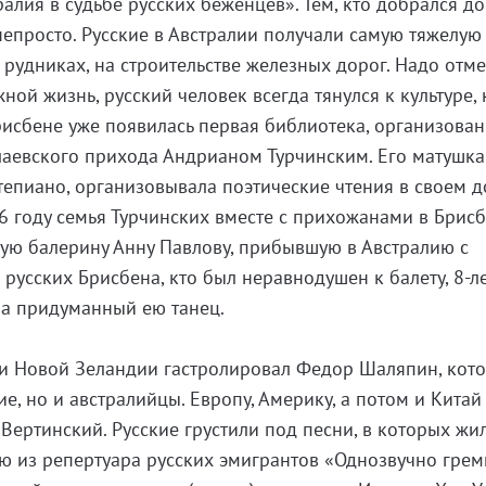
алия в судьбе русских беженцев». Тем, кто добрался до
непросто. Русские в Австралии получали самую тяжелую
 рудниках, на строительстве железных дорог. Надо отме
ной жизнь, русский человек всегда тянулся к культуре, 
Брисбене уже появилась первая библиотека, организова
аевского прихода Андрианом Турчинским. Его матушка
тепиано, организовывала поэтические чтения в своем д
26 году семья Турчинских вместе с прихожанами в Брис
кую балерину Анну Павлову, прибывшую в Австралию с
х русских Брисбена, кто был неравнодушен к балету, 8-л
ла придуманный ею танец.
 и Новой Зеландии гастролировал Федор Шаляпин, кот
е, но и австралийцы. Европу, Америку, а потом и Китай 
Вертинский. Русские грустили под песни, в которых жи
 из репертуара русских эмигрантов «Однозвучно грем