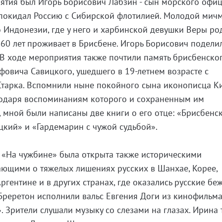
ятия был Игорь Борисович Лабзин - сын морского офи
 покидал Россию с Сибирской флотилией. Молодой мич
 Индонезии, где у него и харбинской девушки Веры ро
 60 лет проживает в Брисбене. Игорь Борисович подели
В ходе мероприятия также почтили память брисбенско
овича Савицкого, ушедшего в 19-летнем возрасте с
 Старка. Вспомнили ныне покойного сына иконописца К
годаря воспоминаниям которого и сохраненным им
 мной были написаны две книги о его отце: «Брисбенс
кий» и «Гардемарин с чужой судьбой».
 «На чужбине» была открыта также историческими
ающими о тяжелых лишениях русских в Шанхае, Корее,
гентине и в других странах, где оказались русские бе
Бреретон исполнили вальс Евгения Доги из кинофильм
. Зрители слушали музыку со слезами на глазах. Ирина