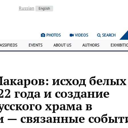
Russian
English
PHOTOS
VIDEOS
SEARCH
ASSIFIEDS
EVENTS
ABOUT US
AUTHORS
EXHIBITI
акаров: исход белых
22 года и создание
усского храма в
и — связанные событ