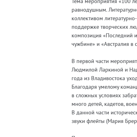
Тема мероприятия «100 ле
равнодушным. Литературн
коллективом литературно
поддержке творческих люд
композиция «Последний ис
чужбине» и «Австралия в 
В первой части мероприя
Людмилой Ларкиной и Над
года из Владивостока ухо
Благодаря умелому коман
в сложных условиях забра
много детей, кадетов, вое
В данной части историчес
звуки флейты (Мария Брер