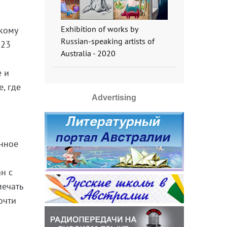
Exhibition of works by
скому
Russian-speaking artists of
023
Australia - 2020
е и
, где
Advertising
анное
ан с
мечать
очти