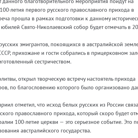
т данного благотворительного мероприятия пойдут на
100-летия первого русского православного прихода в
треча прошла в рамках подготовки к данному историче
 юбилей Свято-Николаевский собор будет отмечать в 2
русских эмигрантов, покоящихся в австралийской земл
СССР, прихожане и гости собрались в прицерковном зале
иготовленный сестричеством.
литвы, открыл творческую встречу настоятель прихода
ров, по благословению которого было организовано д
вриил отметил, что исход белых русских из России связ
ского православного прихода, который скоро будет от
ралии 100-летие церкви — это серьезное событие. Это п
ования австралийского государства.