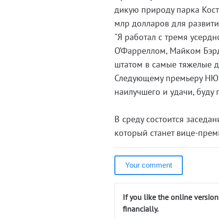
дикую природу парка Кост
млр долларов для развити
"Я работал с тремя усер
О’Фарреллом, Майком Бэрд
штатом в самые тяжелые д
Следующему премьеру НЮУ 
наилучшего и удачи, буду п
В среду состоится заседа
который станет вице-прем
Your comment
If you like the online versio
financially.