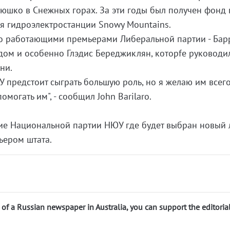
юшко в Снежных горах. За эти годы был получен фонд 
я гидроэлектростанции Snowy Mountains.
дно работающими премьерами Либеральной партии - Бар
ом и особенно Глэдис Береджиклян, которfе руководи
ни.
предстоит сыграть большую роль, но я желаю им всег
омогать им", - сообщил John Barilaro.
ние Национальной партии НЮУ где будет выбран новый 
ьером штата.
n of a Russian newspaper in Australia, you can support the editoria