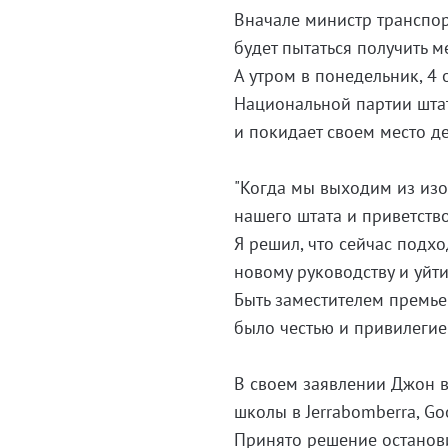
Вначале министр транспорт
будет пытаться получить 
А утром в понедельник, 4 
Национальной партии штат
и покидает своем место д
"Когда мы выходим из изо
нашего штата и приветств
Я решил, что сейчас подх
новому руководству и уйт
Быть заместителем премь
было честью и привилегией
В своем заявлении Джон в
школы в Jerrabomberra, Go
Принято решение останови