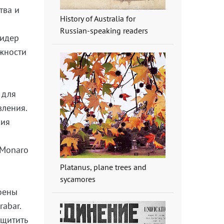
тва и
History of Australia for
Russian-speaking readers
лидер
лжности
 для
вления.
ния
 Monaro
Platanus, plane trees and
sycamores
роены
rabar.
ащитить