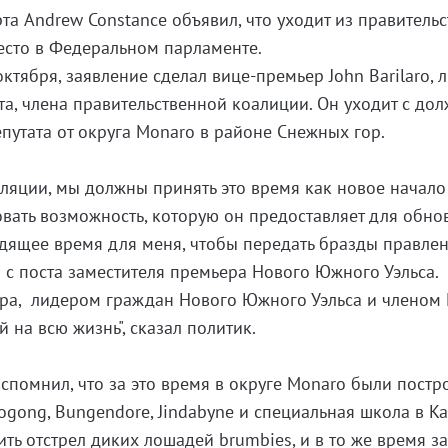
а Andrew Constance объявил, что уходит из правительс
место в Федеральном парламенте.
октября, заявление сделал вице-премьер John Barilaro, 
а, члена правительственной коалиции. Он уходит с до
епутата от округа Monaro в районе Снежных гор.
ляции, мы должны принять это время как новое начало
овать возможность, которую он предоставляет для обно
одящее время для меня, чтобы передать бразды правле
и с поста заместителя премьера Нового Южного Уэльса.
ера, лидером граждан Нового Южного Уэльса и членом
 на всю жизнь", сказал политик.
спомнил, что за это время в округе Monaro были пост
ogong, Bungendore, Jindabyne и специальная школа в Ka
ть отстрел диких лошадей brumbies, и в то же время з