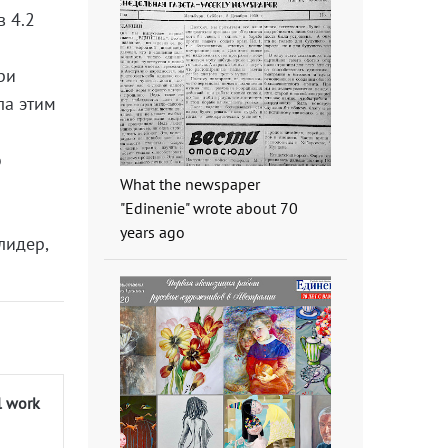
в 4.2
ри
ла этим
о
What the newspaper
"Edinenie" wrote about 70
years ago
лидер,
l work