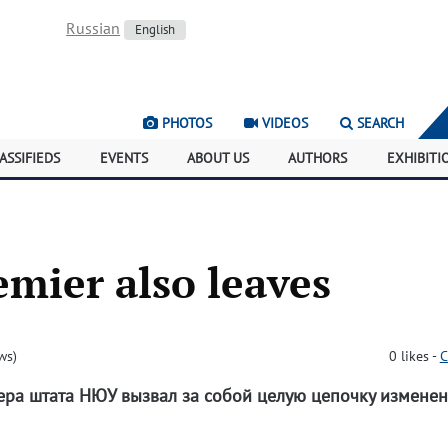
Russian
English
PHOTOS
VIDEOS
SEARCH
ASSIFIEDS
EVENTS
ABOUT US
AUTHORS
EXHIBITI
mier also leaves
ws)
0
likes
-
C
ра штата НЮУ вызвал за собой целую цепочку изменен