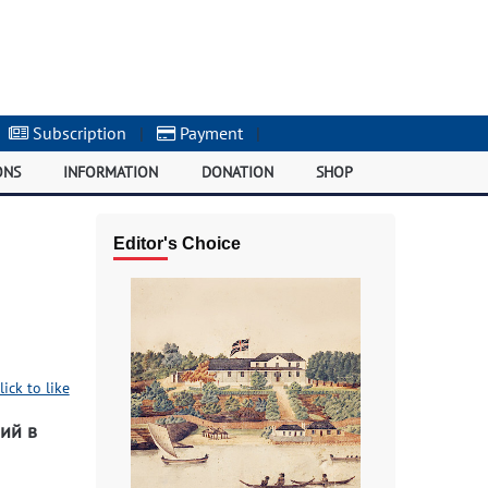
Subscription
|
Payment
|
ONS
INFORMATION
DONATION
SHOP
Editor's Choice
lick to like
ий в