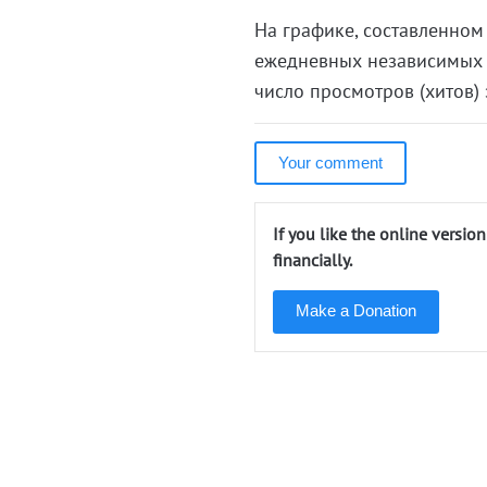
На графике, составленном
ежедневных независимых п
число просмотров (хитов) 
Your comment
If you like the online versio
financially.
Make a Donation