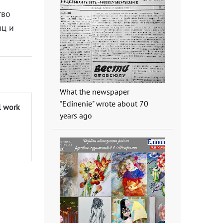
тво
яц и
What the newspaper
"Edinenie" wrote about 70
l work
years ago