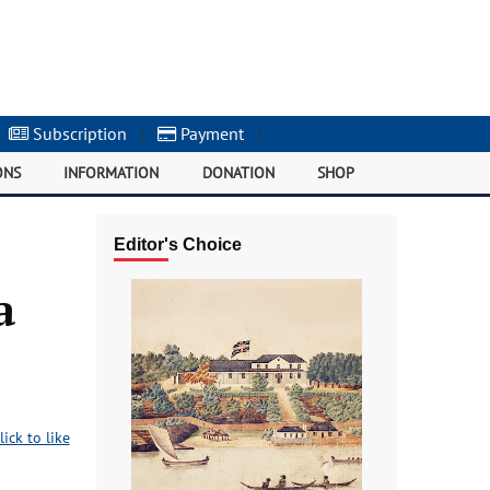
Subscription
|
Payment
|
ONS
INFORMATION
DONATION
SHOP
Editor's Choice
а
lick to like