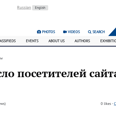
Russian
English
PHOTOS
VIDEOS
SEARCH
ASSIFIEDS
EVENTS
ABOUT US
AUTHORS
EXHIBITI
ты
сло посетителей сайт
ews)
0
likes
-
C