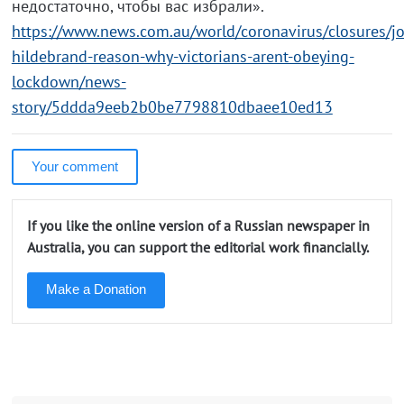
недостаточно, чтобы вас избрали».
https://www.news.com.au/world/coronavirus/closures/jo
hildebrand-reason-why-victorians-arent-obeying-
lockdown/news-
story/5ddda9eeb2b0be7798810dbaee10ed13
Your comment
If you like the online version of a Russian newspaper in
Australia, you can support the editorial work financially.
Make a Donation