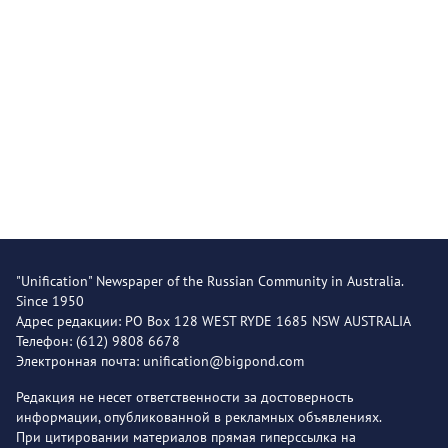
"Unification" Newspaper of the Russian Community in Australia.
Since 1950
Адрес редакции: PO Box 128 WEST RYDE 1685 NSW AUSTRALIA
Телефон: (612) 9808 6678
Электронная почта: unification@bigpond.com
Редакция не несет ответственности за достоверность
информации, опубликованной в рекламных объявлениях.
При цитировании материалов прямая гиперссылка на