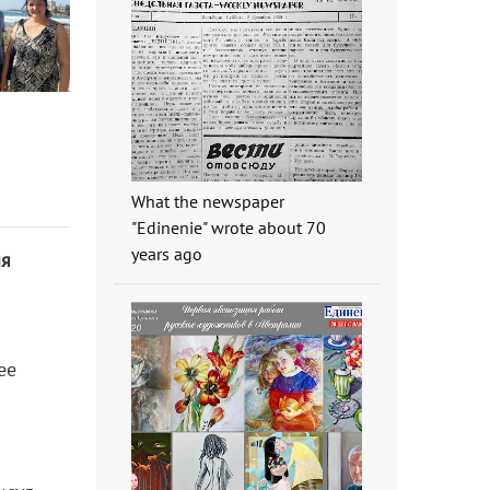
What the newspaper
"Edinenie" wrote about 70
years ago
ия
ее