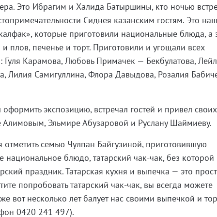
ера. Это Ибрагим и Халида Батыршины, кто ночью встре
топримечательности Сиднея казанским гостям. Это на
алфак», которые приготовили национальные блюда, а 
и плов, печенье и торт. Приготовили и угощали всех
: Гуля Карамова, Любовь Примачек — Бекбулатова, Лей
ва, Лилия Самигуллина, Флора Давыдова, Розалия Бабиче
л оформить экспозицию, встречал гостей и привел свои
е Алимовым, Эльмире Абузаровой и Руслану Шаймиеву.
я отметить семью Чулпан Байгузиной, приготовившую
е национальное блюдо, татарский чак-чак, без которой
рский праздник. Татарская кухня и выпечка — это прос
отите попробовать татарский чак-чак, вы всегда можете
уже вот несколько лет балует нас своими выпечкой и тор
ефон 0420 241 497).