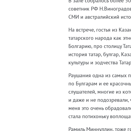
В зале собралось более 50
советник РФ Н.Виноградов
СМИ и австралийский истор
На встрече, гостья из Ка
татарского народа как эт
Болгарию, про столицу Тат
история татар, булгар, Ка
культуры и зодчества Тата
Раушания одна из самых п
по Булгарам и ее красочн
слушателей, многие из кот
и даже и не подозревали, 
меня это очень обрадовал
стала потихоньку воплощат
Рамиль Миннуллин, тоже г