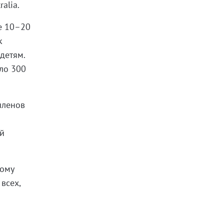
alia.
е 10–20
к
 детям.
ло 300
членов
ый
тому
всех,