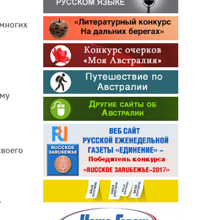
 многих
ому
своего
,