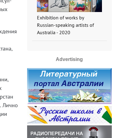
нсул-
ных
Exhibition of works by
Russian-speaking artists of
ождения
Australia - 2020
тана,
Advertising
ани,
х
арстан
а. Лично
ции