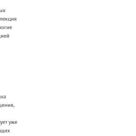
ных
ллекция
ногие
цией
дна
щения,
ует уже
ящих