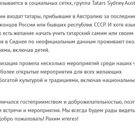
зывается в социальных сетях, группа Tatars Sydney Austr
ии входят татары, прибывшие в Австралию за последни
 концов России или бывших республик СССР. И хотя язы
 есть желание начать учить татарский самим или своим
ня в Сиднее по неофициальным данным проживают око
нями, включая детей.
низация провела несколько мероприятий среди наших 
е более открытые мероприятия для всех желающих
богатой культурой и традициями, включая национальн
тличался гостеприимством и доброжелательностью, поэ
 встречи и мероприятия. Мы всегда будем рады видеть 
 Добро пожаловать! Рәхим итегез!