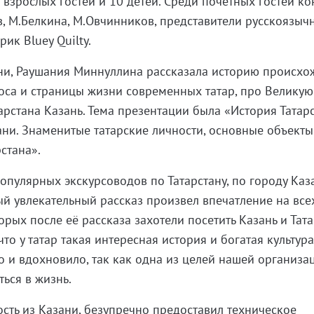
 взрослых гостей и 10 детей. Среди почетных гостей ко
, М.Белкина, М.Овчинников, представители русскоязыч
ик Bluey Quilty.
зани, Раушания Миннуллина рассказала историю происх
носа и страницы жизни современных татар, про Великую
арстана Казань. Тема презентации была «История Татарс
зани. Знаменитые татарские личности, основные объекты
рстана».
опулярных экскурсоводов по Татарстану, по городу Каз
ый увлекательный рассказ произвел впечатление на все
орых после её рассказа захотели посетить Казань и Тат
что у татар такая интересная история и богатая культур
о и вдохновило, так как одна из целей нашей организа
ься в жизнь.
ость из Казани, безупречно предоставил техническое