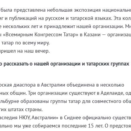
е была представлена небольшая экспозиция националь
г и публикаций на русском и татарской языках. Эта ко
е нескольких лет и принадлежит нашей организации. М
ы «Всемирным Конгрессом Татар» в Казани — организа
атар по всему миру.
пришел на наш вечер.
о рассказать о нашей организации и татарских группах
рская диаспора в Австралии объединена в несколько
ых общин. Три организации существуют в Аделаиде, о
ельбурне образованы группы татар для совместного об
гих штатах страны.
аследия НЮУ, Австралии» в Сиднее официально существ
ально мы уже собираемся последние 15 лет. О предсто