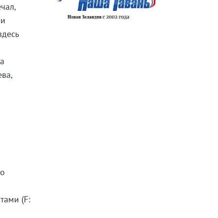
чал,
ши
здесь
ла
ва,
х
то
тами (F: