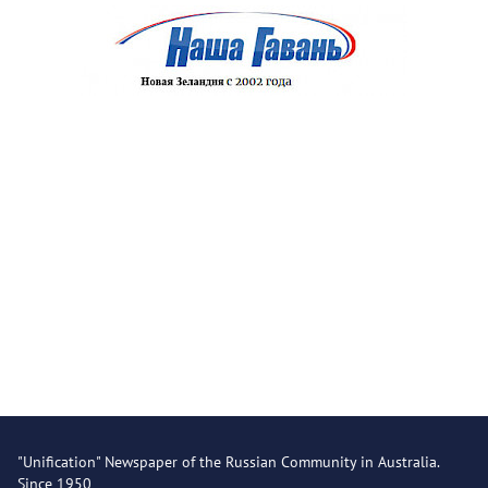
"Unification" Newspaper of the Russian Community in Australia.
Since 1950