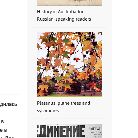
History of Australia for
Russian-speaking readers
Platanus, plane trees and
одилась
sycamores
 в
е в