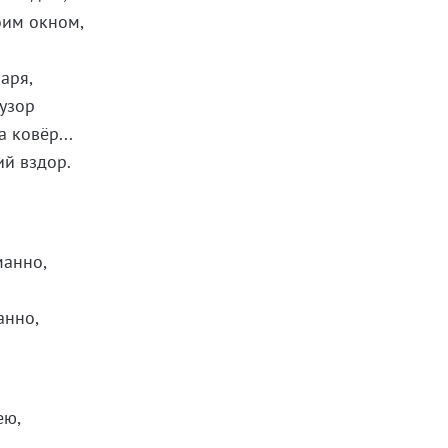
оим окном,
аря,
узор
 ковёр...
й вздор.
манно,
анно,
ею,