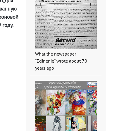
uo;Для
ованную
яконовой
 году.
What the newspaper
"Edinenie" wrote about 70
years ago