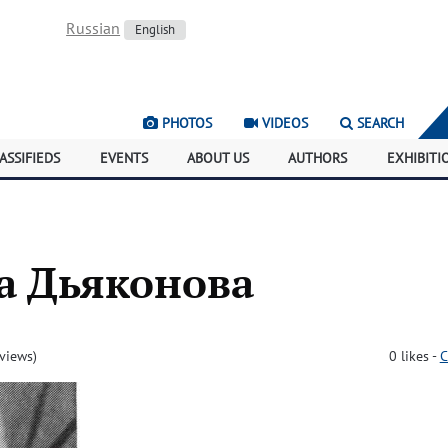
Russian
English
PHOTOS
VIDEOS
SEARCH
ASSIFIEDS
EVENTS
ABOUT US
AUTHORS
EXHIBITI
а Дьяконова
views)
0
likes
-
C