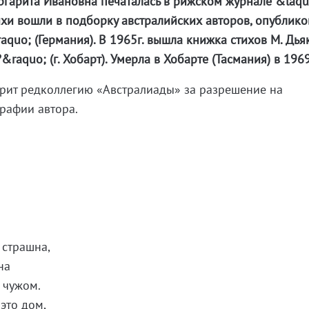
аргарита Ивановна печаталась в рижском журнале &laq
стихи вошли в подборку австралийских авторов, опублик
quo; (Германия). В 1965г. вышла книжка стихов М. Дь
&raquo; (г. Хобарт). Умерла в Хобарте (Тасмания) в 1969
арит редколлегию «Австралиады» за разрешение на
рафии автора.
 страшна,
на
 чужом.
это дом,