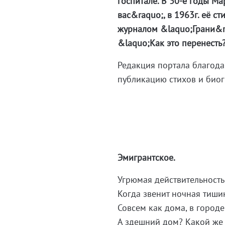
госпитале. В 30-е годы М
вас&raquo;, в 1963г. её 
журналом &laquo;Грани&ra
&laquo;Как это перенесть?
Редакция портала благод
публикацию стихов и биог
Эмигрантское.
Угрюмая действительность
Когда звенит ночная тиши
Совсем как дома, в городе
А здешний дом? Какой же 