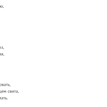
ю,
оз,
ая,
о
овать,
цем свита,
мать.