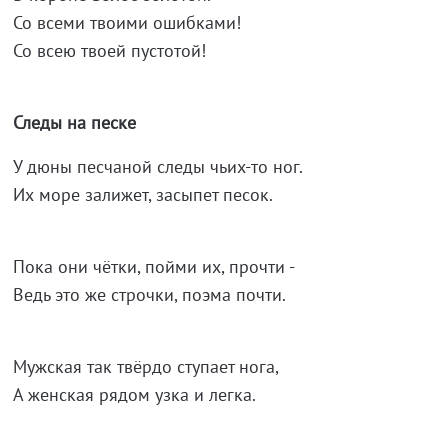
Со всеми твоими ошибками!
Со всею твоей пустотой!
Следы на песке
У дюны песчаной следы чьих-то ног.
Их море залижет, засыпет песок.
Пока они чётки, пойми их, прочти -
Ведь это же строчки, поэма почти.
Мужская так твёрдо ступает нога,
А женская рядом узка и легка.