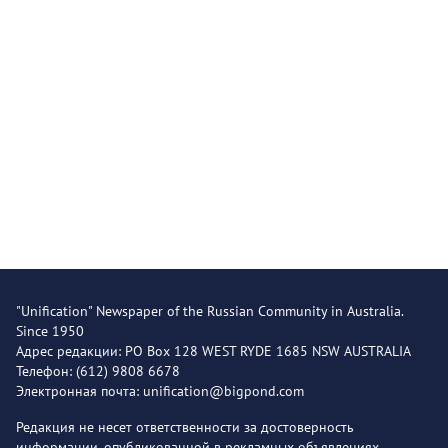
"Unification" Newspaper of the Russian Community in Australia.
Since 1950
Адрес редакции: PO Box 128 WEST RYDE 1685 NSW AUSTRALIA
Телефон: (612) 9808 6678
Электронная почта: unification@bigpond.com
Редакция не несет ответственности за достоверность
информации, опубликованной в рекламных объявлениях.