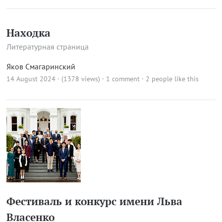
Находка
Литературная страница
Яков Смагаринский
14 August 2024 · (1378 views)
·
1 comment
· 2 people like this
Фестиваль и конкурс имени Льва
Власенко