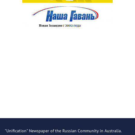
"Unification" Newspaper of the Russian Community in Australia.