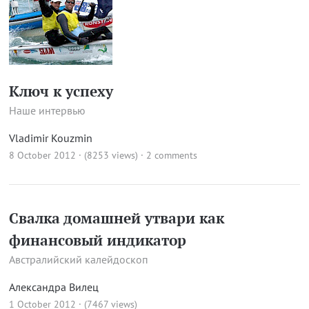
Ключ к успеху
Наше интервью
Vladimir Kouzmin
8 October 2012 · (8253 views)
·
2 comments
Свалка домашней утвари как
финансовый индикатор
Австралийский калейдоскоп
Александра Вилец
1 October 2012 · (7467 views)