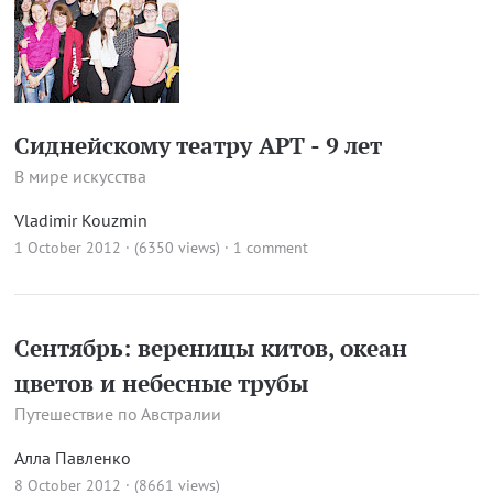
Сиднейскому театру АРТ - 9 лет
В мире искусства
Vladimir Kouzmin
1 October 2012 · (6350 views)
·
1 comment
Сентябрь: вереницы китов, океан
цветов и небесные трубы
Путешествие по Австралии
Алла Павленко
8 October 2012 · (8661 views)