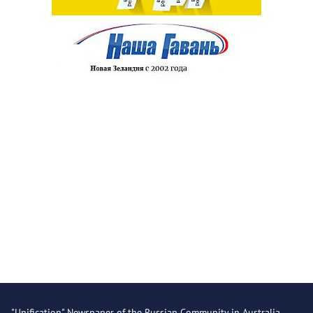
"Unification" Newspaper of the Russian Community in Australia.