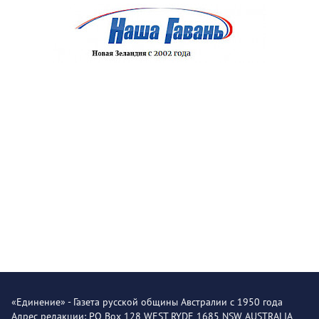
«Единение» - Газета русской общины Австралии с 1950 года
Адрес редакции: PO Box 128 WEST RYDE 1685 NSW AUSTRALIA