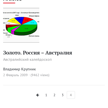
Золото. Россия – Австралия
Австралийский калейдоскоп
Владимир Крупник
2 Февраль 2009 · (9462 views)
1
2
3
4