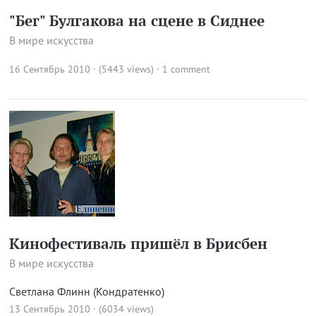
"Бег" Булгакова на сцене в Сиднее
В мире искусства
16 Сентябрь 2010 · (5443 views)
·
1 comment
Кинофестиваль пришёл в Брисбен
В мире искусства
Светлана Флинн (Кондратенко)
13 Сентябрь 2010 · (6034 views)