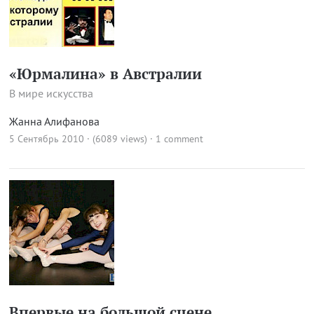
«Юрмалина» в Австралии
В мире искусства
Жанна Алифанова
5 Сентябрь 2010 · (6089 views)
·
1 comment
Впервые на большой сцене