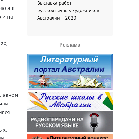
Выставка работ
чала я
русскоязычных художников
ли на
Австралии – 2020
be)
Реклама
Главном
очли
ился
ых.
ый