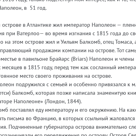
Наполеон, в 51 год.
 острове в Атлантике жил император Наполеон — плен
я при Ватерлоо— во время изгнания с 1815 года до с
о на этом острове жил и Уильям Балкомб, отец Томаса, 
управляющий продажами компании на острове. Тот сам
местье в павильоне Брайарс (Briars) Наполеон и члены 
 месяцев в 1815 году, перед тем как сосланный импер
тоянное место своего проживания на острове.
олеон подружился с семьей и особенно привязался к 
етси) Балкомб, которая позже написала знаменитую кни
торе Наполеоне» (Лондон, 1844).
мб поставлял еду императору и его окружению. На как
ять письма во Францию, в которых ссыльный жаловался
ия. Подчиненные губернатора острова внимательно сл
ограничивали его передвижения по острову. Остров Св