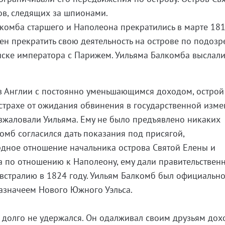
ов, следящих за шпионами.
омба старшего и Наполеона прекратились в марте 181
н прекратить свою деятельность на острове по подозр
иске императора с Парижем. Уильяма Балкомба выслали
 в Англии с постоянно уменьшающимся доходом, острой
страхе от ожидания обвинения в государственной изме
азжаловали Уильяма. Ему не было предъявлено никаких
комб согласился дать показания под присягой,
ное отношение начальника острова Святой Елены и
а по отношению к Наполеону, ему дали правительствен
Австралию в 1824 году. Уильям Балкомб был официальн
азначеем Нового Южного Уэльса.
 долго не удержался. Он одалживал своим друзьям дох