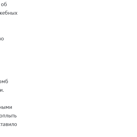
 об
ужебных
во
комб
и.
ьными
поплыть
ставило