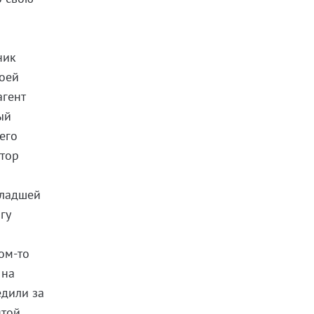
ник
воей
агент
ый
его
атор
младшей
гу
ом-то
 на
едили за
ятой