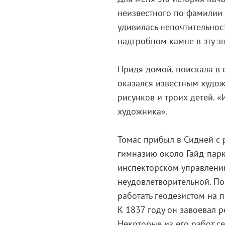
неизвестного по фамилии 
удивилась непочтительност
надгробном камне в эту зн
Придя домой, поискала в 
оказался известным худож
рисунков и троих детей. «
художника».
Томас прибыл в Сидней с 
гимназию около Гайд-парк
инспекторском управлении
неудовлетворительной. По
работать геодезистом на 
К 1837 году он завоевал 
Некоторые из его работ с