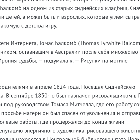
Балкомб на одном из старых сиднейских кладбищ. Сна
и детей, а может быть и взрослых, которые углем сыгра
акомую с детства игру.
сети Интернета, Томас Балкомб (Thomas Tyrwhite Balcom
ником, оставившим в Австралии после себя множество
Ирония судьбы, — подумала я. — Рисунки на могиле
родителями в апреле 1824 года. Посещал Сиднейскую
а. В сентябре 1830-го был назначен рисовальщиком в 
 под руководством Томаса Митчелла, где его работу с
 просьбе матери он был спасен от увольнения и отправ
полевые работы, где продержался до конца жизни.
репутацию энергичного художника, рисовавшего животн
егодня находятся в Центральной библиотеке штата Нов