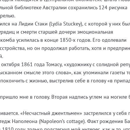
льной библиотеке Австралии сохранились 124 рисунка
релью.
лся на Лидии Стаки (Lydia Stuckey), с которой у них бы
урядиц и смерти старшей дочери эмоциональная
лкомба усилилась в конце 1850-х годов. Его одолевали
сстройства, но он продолжал работать, хотя и предпри
й.
 октября 1861 года Томасу, «художнику с солидной реп
ысканном смысле этого слова», как упоминали газеты т
 покончить с жизнью, выстрелив себе в голову «в припа
пришло мне в голову. Вторая надпись углем на могиле 
чивается. «Несчастный джентльмен» застрелился у себя 
едж Наполеона (Napoleon’s cottage). Факт рождения Б
 1810 году, только подстегнул мой интерес, как и то, чт