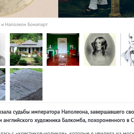
а и Наполеон Бонапарт
язала судьбы императора Наполеона, завершавшего св
 и английского художника Балкомба, похороненного в С
лась с «крестиков-ноликов», которые я увидела на мог