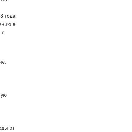
8 года,
ению в
 с
не.
ную
о
оды от