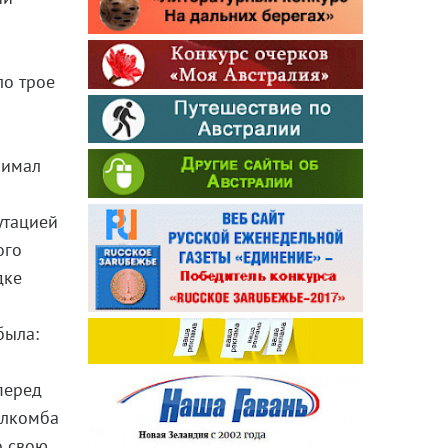
ло трое
нимал
утацией
ого
дке
была:
перед
алкомба
о свою