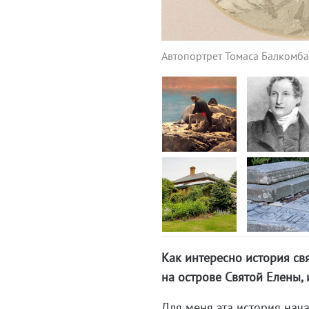
Автопортрет Томаса Балкомб
Как интересно история св
на острове Святой Елены,
Для меня эта история нача