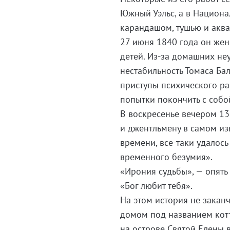
Южный Уэльс, а в Национа
карандашом, тушью и аква
27 июня 1840 года он жени
детей. Из-за домашних не
нестабильность Томаса Ба
приступы психического ра
попытки покончить с собо
В воскресенье вечером 13
и джентльмену в самом из
времени, все-таки удалось
временного безумия».
«Ирония судьбы», — опять 
«Бог любит тебя».
На этом история не закан
домом под названием котт
на острове Святой Елены в