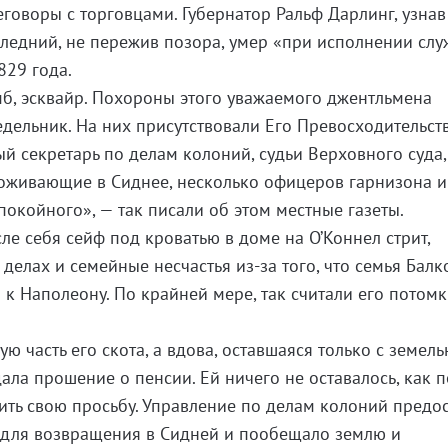
еговоры с торговцами. Губернатор Ральф Дарлинг, узнав
оследний, не пережив позора, умер «при исполнении сл
829 года.
б, эсквайр. Похороны этого уважаемого джентльмена
едельник. На них присутствовали Его Превосходительст
ый секретарь по делам колоний, судьи Верховного суда,
оживающие в Сиднее, несколько офицеров гарнизона и
покойного», — так писали об этом местные газеты.
ле себя сейф под кроватью в доме на О’Коннел стрит,
делах и семейные несчастья из-за того, что семья Бал
к Наполеону. По крайней мере, так считали его потомк
ю часть его скота, а вдова, оставшаяся только с земел
ала прошение о пенсии. Ей ничего не оставалось, как 
ить свою просьбу. Управление по делам колоний предо
в для возвращения в Сидней и пообещало землю и