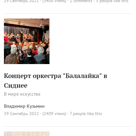
29 Сентябрь 2022 · (3400 views)
·
2 comments
· 3 people like this
Концерт оркестра "Балалайка" в
Сиднее
В мире искусства
Владимир Кузьмин
29 Сентябрь 2022 · (2409 views)
· 7 people like this