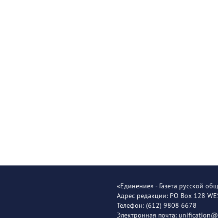
«Единение» - Газета русской об
Адрес редакции: PO Box 128 W
Телефон: (612) 9808 6678
Электронная почта: unification