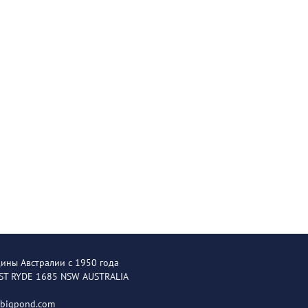
щины Австралии с 1950 года
EST RYDE 1685 NSW AUSTRALIA
@bigpond.com