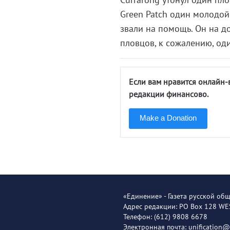
Green Patch один молодой 
звали на помощь. Он на д
пловцов, к сожалению, од
Если вам нравится онлайн-
редакции финансово.
Make a Donation
«Единение» - Газета русской об
Адрес редакции: PO Box 128 W
Телефон: (612) 9808 6678
Электронная почта: unification