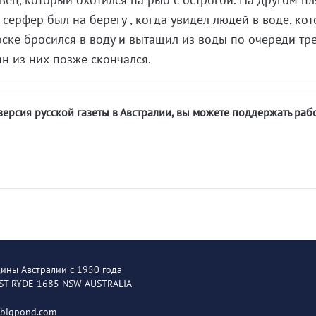
серфер был на берегу , когда увидел людей в воде, ко
оске бросился в воду и вытащил из воды по очереди тр
ин из них позже скончался.
версия русской газеты в Австралии, вы можете поддержать раб
щины Австралии с 1950 года
EST RYDE 1685 NSW AUSTRALIA
@bigpond.com