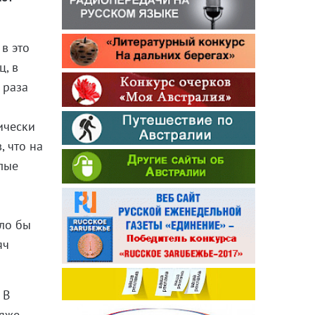
в это
ц, в
 раза
ически
, что на
илые
сло бы
яч
 В
ляже