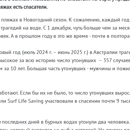
яжах есть спасатели.
пляжах в Новогодний сезон. К сожалению, каждый год 
рагедий на воде. С 1 декабря, чуть больше чем за меся
век. А в прошлом году в это же время - почти в полтора
вый год (июль 2024 г. – июнь 2025 г.) в Австралии траг
ысокое за всю историю число утонувших – 357 случаев
м за 10 лет. Большая часть утонувших - мужчины и пож
аботают. Если бы их не было, то число утонувших выро
ели Surf Life Saving участвовали в спасении почти 9 тыс
ру последних дней в бурных водах утонули два человека.
вец, который охотился на рыб с острогой. На другом п