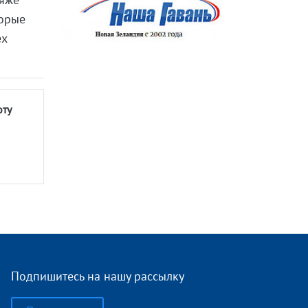
торые
ех
оту
Подпишитесь на нашу рассылку