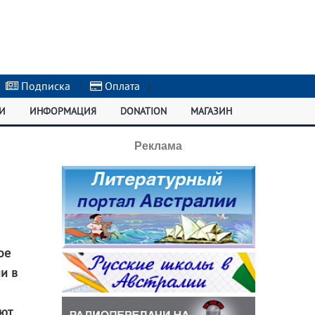
Подписка
|
Оплата
|
И
ИНФОРМАЦИЯ
DONATION
МАГАЗИН
Реклама
ое
и в
ют