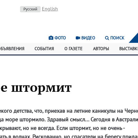
English
Русский
ФОТО
ВИДЕО
ПОИСК
ОБЪЯВЛЕНИЯ
СОБЫТИЯ
О ГАЗЕТЕ
АВТОРЫ
ВЫСТАВК
ре штормит
кого детства, что, приехав на летние каникулы на Черн
да море штормило. Здравый смысл... Сегодня в Австрали
ывают, но не всегда. Если штормит, но не очень -
ь в волнах. Рискованно, но спасатели на берегу прида