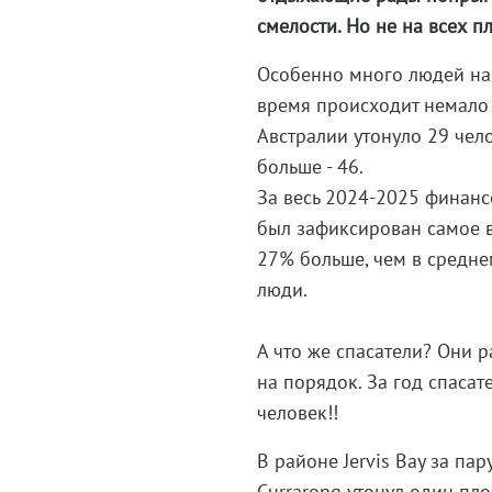
смелости. Но не на всех пл
Особенно много людей на 
время происходит немало т
Австралии утонуло 29 чело
больше - 46.
За весь 2024-2025 финансо
был зафиксирован самое в
27% больше, чем в средне
люди.
А что же спасатели? Они р
на порядок. За год спасат
человек!!
В районе Jervis Bay за па
Currarong утонул один пло