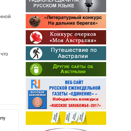
линой
 что
оту