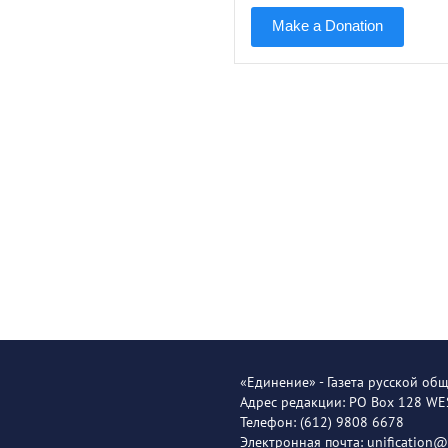
Make a Donation
«Единение» - Газета русской об
Адрес редакции: PO Box 128 W
Телефон: (612) 9808 6678
Электронная почта: unification