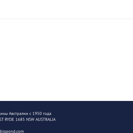
щины Австралии с 1950 года
EST RYDE 1685 NSW AUSTRALIA
@bigpond.com