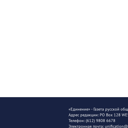
«Единение» - Газета русской об
Адрес редакции: PO Box 128 W
Телефон: (612) 9808 6678
Электронная почта: unification