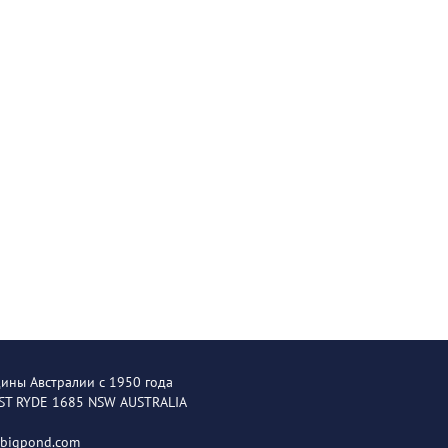
щины Австралии с 1950 года
EST RYDE 1685 NSW AUSTRALIA
@bigpond.com