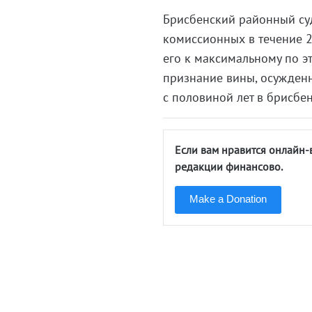
Брисбенский районный су
комиссионных в течение 2
его к максимальному по э
признание вины, осужденн
с половиной лет в брисбе
Если вам нравится онлайн-
редакции финансово.
Make a Donation