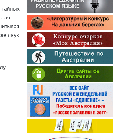
 тайных
ворил
Учитывая
сле двух
оту