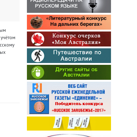
ным
 учётом
сскому
ных