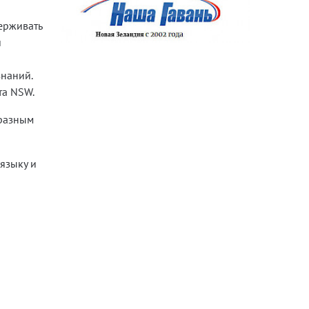
ерживать
и
знаний.
та NSW.
 разным
языку и