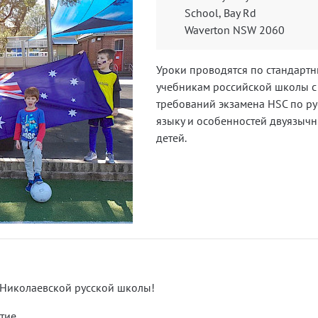
School, Bay Rd
Waverton NSW 2060
Уроки проводятся по стандарт
учебникам российской школы с
требований экзамена HSC по ру
языку и особенностей двуязыч
детей.
о-Николаевской русской школы!
тие.