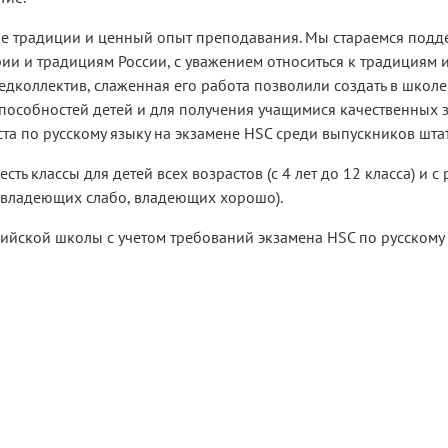
ые традиции и ценный опыт преподавания. Мы стараемся подд
рии и традициям России, с уважением относиться к традициям 
едколлектив, слаженная его работа позволили создать в школе
способностей детей и для получения учащимися качественных 
а по русскому языку на экзамене HSC среди выпускников шта
сть классы для детей всех возрастов (c 4 лет до 12 класса) и с
 владеющих слабо, владеющих хорошо).
ийской школы с учетом требований экзамена HSC по русскому 