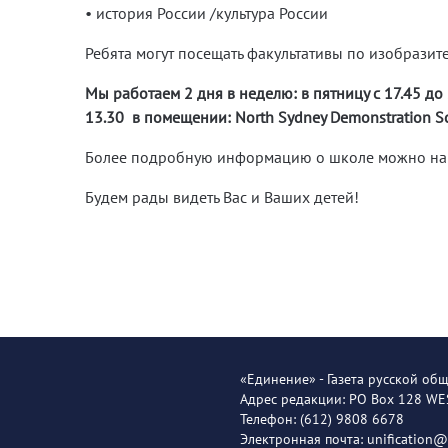
• история России /культура России
Ребята могут посещать факультативы по изобразите
Мы работаем 2 дня в неделю: в пятницу с 17.45 до 
13.30 в помещении: North Sydney Demonstration Sch
Более подробную информацию о школе можно най
Будем рады видеть Вас и Ваших детей!
«Единение» - Газета русской об
Адрес редакции: PO Box 128 W
Телефон: (612) 9808 6678
Электронная почта: unification