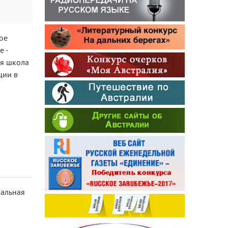
ое
е -
ая школа
ции в
чальная