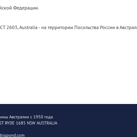
ийской Федерации.
ACT 2603, Australia - на территории Посольства России в Австрал
щины Австралии с 1950 года
EST RYDE 1685 NSW AUSTRALIA
@bigpond.com